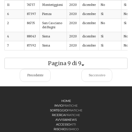
11
76737
Monteriggioni
2020
dicembre
No
Sì
6
87397
Pienza
2020
dicembre
Sì
No
2
86735
San Casciano
2020
dicembre
No
Sì
dei Bagni
4
88043
Siena
2020
dicembre
Sì
No
7
87592
Siena
2020
dicembre
Sì
No
Pagina 9 di 9
Precedente
Successivo
HOME
INVIO
PRATICHE
SORTEGGIO
PRATICHE
RICERCA
PRATICHE
AVVISI&NEWS
ACCESSO
ATTI
RISCHIO
SISMICO