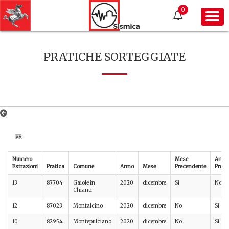
0
PRATICHE SORTEGGIATE
FE
Numero
Mese
Anno
Estrazioni
Pratica
Comune
Anno
Mese
Precendente
Prece
13
87704
Gaiole in
2020
dicembre
Sì
No
Chianti
12
87023
Montalcino
2020
dicembre
No
Sì
10
82954
Montepulciano
2020
dicembre
No
Sì