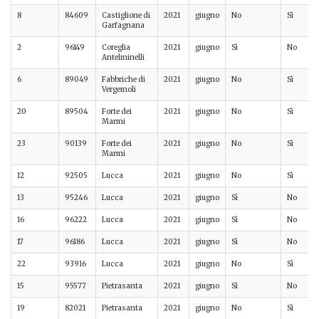
8
84609
Castiglione di
2021
giugno
No
Sì
Garfagnana
2
96149
Coreglia
2021
giugno
Sì
No
Antelminelli
6
89049
Fabbriche di
2021
giugno
No
Sì
Vergemoli
20
89504
Forte dei
2021
giugno
No
Sì
Marmi
23
90139
Forte dei
2021
giugno
No
Sì
Marmi
12
92505
Lucca
2021
giugno
No
Sì
13
95246
Lucca
2021
giugno
Sì
No
16
96222
Lucca
2021
giugno
Sì
No
17
96186
Lucca
2021
giugno
Sì
No
22
93916
Lucca
2021
giugno
No
Sì
15
95577
Pietrasanta
2021
giugno
Sì
No
19
82021
Pietrasanta
2021
giugno
No
Sì