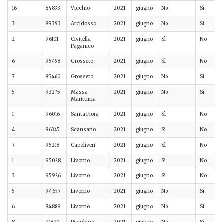
16
84833
Vicchio
2021
giugno
No
Sì
3
89393
Arcidosso
2021
giugno
No
Sì
2
96101
Civitella
2021
giugno
Sì
No
Paganico
6
95458
Grosseto
2021
giugno
Sì
No
7
85460
Grosseto
2021
giugno
No
Sì
5
93275
Massa
2021
giugno
No
Sì
Marittima
1
96016
Santa Fiora
2021
giugno
Sì
No
4
96345
Scansano
2021
giugno
Sì
No
7
95218
Capoliveri
2021
giugno
Sì
No
1
95028
Livorno
2021
giugno
Sì
No
3
95926
Livorno
2021
giugno
Sì
No
5
94657
Livorno
2021
giugno
No
Sì
6
84889
Livorno
2021
giugno
No
Sì
8
91620
Piombino
2021
giugno
No
Sì