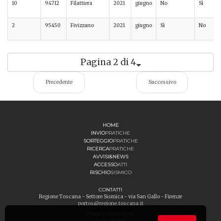
10
94712
Filattiera
2021
giugno
No
Sì
2
95450
Fivizzano
2021
giugno
Sì
No
Pagina 2 di 4
Precedente
Successivo
HOME
INVIO
PRATICHE
SORTEGGIO
PRATICHE
RICERCA
PRATICHE
AVVISI&NEWS
ACCESSO
ATTI
RISCHIO
SISMICO
CONTATTI
Regione Toscana - Settore Sismica - via San Gallo - Firenze
portos@regione.toscana.it
Privacy e note legali
Accessibilità