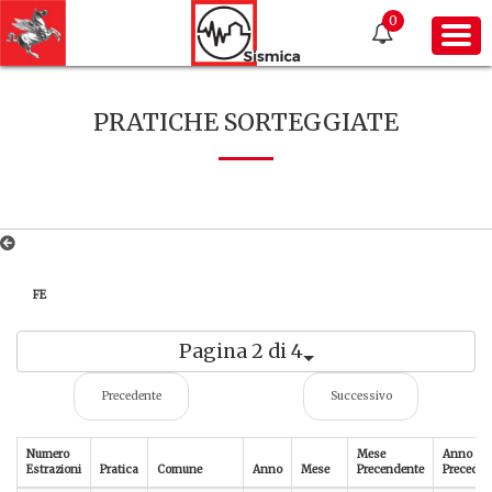
0
PRATICHE SORTEGGIATE
FE
Pagina 2 di 4
Precedente
Successivo
Numero
Mese
Anno
Estrazioni
Pratica
Comune
Anno
Mese
Precendente
Preceden