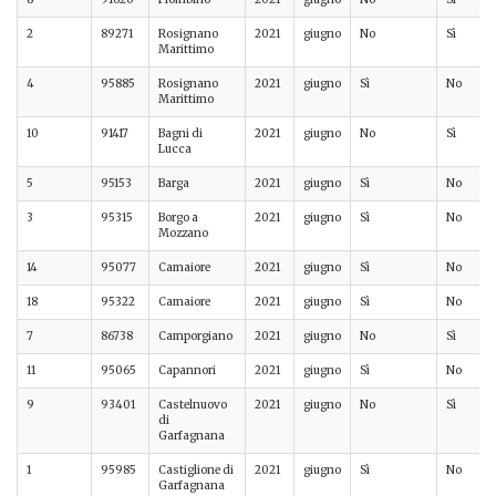
2
89271
Rosignano
2021
giugno
No
Sì
Marittimo
4
95885
Rosignano
2021
giugno
Sì
No
Marittimo
10
91417
Bagni di
2021
giugno
No
Sì
Lucca
5
95153
Barga
2021
giugno
Sì
No
3
95315
Borgo a
2021
giugno
Sì
No
Mozzano
14
95077
Camaiore
2021
giugno
Sì
No
18
95322
Camaiore
2021
giugno
Sì
No
7
86738
Camporgiano
2021
giugno
No
Sì
11
95065
Capannori
2021
giugno
Sì
No
9
93401
Castelnuovo
2021
giugno
No
Sì
di
Garfagnana
1
95985
Castiglione di
2021
giugno
Sì
No
Garfagnana