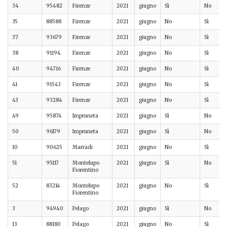
34
95482
Firenze
2021
giugno
Sì
No
35
88588
Firenze
2021
giugno
No
Sì
37
93679
Firenze
2021
giugno
No
Sì
38
91194
Firenze
2021
giugno
No
Sì
40
94716
Firenze
2021
giugno
No
Sì
41
91543
Firenze
2021
giugno
No
Sì
43
93284
Firenze
2021
giugno
No
Sì
49
95874
Impruneta
2021
giugno
Sì
No
50
96179
Impruneta
2021
giugno
Sì
No
10
90625
Marradi
2021
giugno
No
Sì
51
95117
Montelupo
2021
giugno
Sì
No
Fiorentino
52
83214
Montelupo
2021
giugno
No
Sì
Fiorentino
3
94940
Pelago
2021
giugno
Sì
No
13
88180
Pelago
2021
giugno
No
Sì