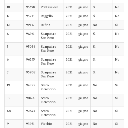
18
95478
Pontassieve
2021
giugno
Sì
No
17
95735
Reggello
2021
giugno
Sì
No
12
91937
Rufina
2021
giugno
No
Sì
4
94961
Scarperia e
2021
giugno
Sì
No
San Piero
5
95036
Scarperia e
2021
giugno
Sì
No
San Piero
6
96245
Scarperia e
2021
giugno
Sì
No
San Piero
7
95907
Scarperia e
2021
giugno
Sì
No
San Piero
19
94399
Sesto
2021
giugno
No
Sì
Fiorentino
39
91824
Sesto
2021
giugno
No
Sì
Fiorentino
48
92643
Sesto
2021
giugno
No
Sì
Fiorentino
9
93951
Vicchio
2021
giugno
No
Sì