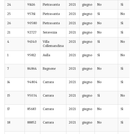
24
91416
Pietrasanta
2021
giugno
No
Sì
25
95761
Pietrasanta
2021
giugno
Sì
No
26
90580
Pietrasanta
2021
giugno
No
Sì
21
92727
Seravezza
2021
giugno
No
Sì
4
96340
Villa
2021
giugno
Sì
No
Collemandina
1
95812
Aulla
2021
giugno
Sì
No
7
84864
Bagnone
2021
giugno
No
Sì
14
94804
Carrara
2021
giugno
No
Sì
15
95034
Carrara
2021
giugno
Sì
No
17
85683
Carrara
2021
giugno
No
Sì
18
88852
Carrara
2021
giugno
No
Sì