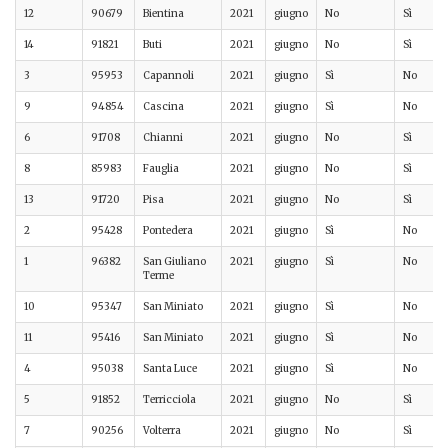
12
90679
Bientina
2021
giugno
No
Sì
14
91821
Buti
2021
giugno
No
Sì
3
95953
Capannoli
2021
giugno
Sì
No
9
94854
Cascina
2021
giugno
Sì
No
6
91708
Chianni
2021
giugno
No
Sì
8
85983
Fauglia
2021
giugno
No
Sì
13
91720
Pisa
2021
giugno
No
Sì
2
95428
Pontedera
2021
giugno
Sì
No
1
96382
San Giuliano
2021
giugno
Sì
No
Terme
10
95347
San Miniato
2021
giugno
Sì
No
11
95416
San Miniato
2021
giugno
Sì
No
4
95038
Santa Luce
2021
giugno
Sì
No
5
91852
Terricciola
2021
giugno
No
Sì
7
90256
Volterra
2021
giugno
No
Sì