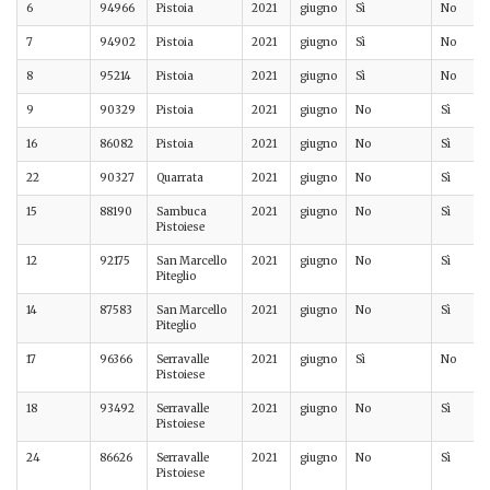
6
94966
Pistoia
2021
giugno
Sì
No
7
94902
Pistoia
2021
giugno
Sì
No
8
95214
Pistoia
2021
giugno
Sì
No
9
90329
Pistoia
2021
giugno
No
Sì
16
86082
Pistoia
2021
giugno
No
Sì
22
90327
Quarrata
2021
giugno
No
Sì
15
88190
Sambuca
2021
giugno
No
Sì
Pistoiese
12
92175
San Marcello
2021
giugno
No
Sì
Piteglio
14
87583
San Marcello
2021
giugno
No
Sì
Piteglio
17
96366
Serravalle
2021
giugno
Sì
No
Pistoiese
18
93492
Serravalle
2021
giugno
No
Sì
Pistoiese
24
86626
Serravalle
2021
giugno
No
Sì
Pistoiese