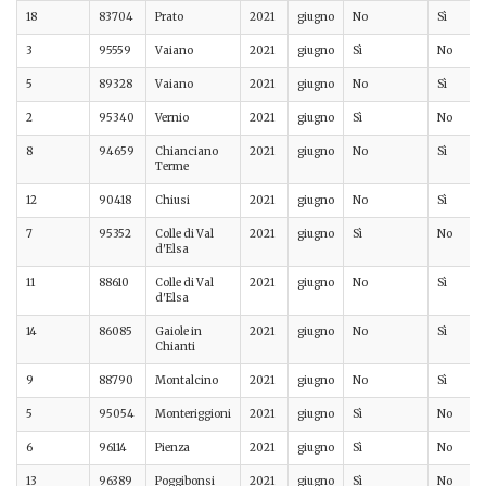
18
83704
Prato
2021
giugno
No
Sì
3
95559
Vaiano
2021
giugno
Sì
No
5
89328
Vaiano
2021
giugno
No
Sì
2
95340
Vernio
2021
giugno
Sì
No
8
94659
Chianciano
2021
giugno
No
Sì
Terme
12
90418
Chiusi
2021
giugno
No
Sì
7
95352
Colle di Val
2021
giugno
Sì
No
d'Elsa
11
88610
Colle di Val
2021
giugno
No
Sì
d'Elsa
14
86085
Gaiole in
2021
giugno
No
Sì
Chianti
9
88790
Montalcino
2021
giugno
No
Sì
5
95054
Monteriggioni
2021
giugno
Sì
No
6
96114
Pienza
2021
giugno
Sì
No
13
96389
Poggibonsi
2021
giugno
Sì
No