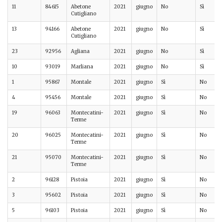
11
84615
Abetone
2021
giugno
No
Sì
Cutigliano
13
94166
Abetone
2021
giugno
No
Sì
Cutigliano
23
92956
Agliana
2021
giugno
No
Sì
10
93019
Marliana
2021
giugno
No
Sì
1
95867
Montale
2021
giugno
Sì
No
4
95456
Montale
2021
giugno
Sì
No
19
96063
Montecatini-
2021
giugno
Sì
No
Terme
20
96025
Montecatini-
2021
giugno
Sì
No
Terme
21
95070
Montecatini-
2021
giugno
Sì
No
Terme
2
96128
Pistoia
2021
giugno
Sì
No
3
95602
Pistoia
2021
giugno
Sì
No
5
96103
Pistoia
2021
giugno
Sì
No