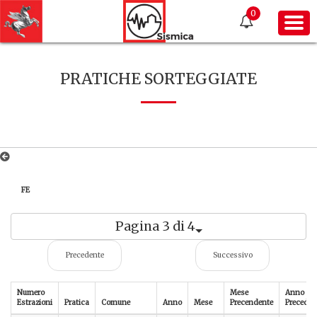
0
PRATICHE SORTEGGIATE
FE
Pagina 3 di 4
Precedente
Successivo
Numero
Mese
Anno
Estrazioni
Pratica
Comune
Anno
Mese
Precendente
Preceden