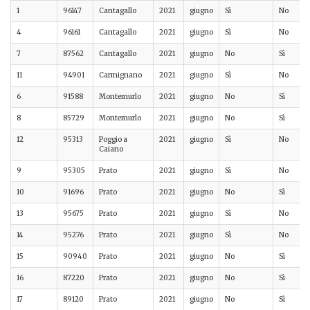
1
96147
Cantagallo
2021
giugno
Sì
No
4
96161
Cantagallo
2021
giugno
Sì
No
7
87562
Cantagallo
2021
giugno
No
Sì
11
94901
Carmignano
2021
giugno
Sì
No
6
91588
Montemurlo
2021
giugno
No
Sì
8
85729
Montemurlo
2021
giugno
No
Sì
12
95313
Poggio a
2021
giugno
Sì
No
Caiano
9
95305
Prato
2021
giugno
Sì
No
10
91696
Prato
2021
giugno
No
Sì
13
95675
Prato
2021
giugno
Sì
No
14
95276
Prato
2021
giugno
Sì
No
15
90940
Prato
2021
giugno
No
Sì
16
87220
Prato
2021
giugno
No
Sì
17
89120
Prato
2021
giugno
No
Sì