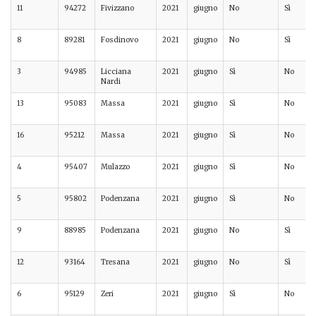
11
94272
Fivizzano
2021
giugno
No
Sì
8
89281
Fosdinovo
2021
giugno
No
Sì
3
94985
Licciana
2021
giugno
Sì
No
Nardi
13
95083
Massa
2021
giugno
Sì
No
16
95212
Massa
2021
giugno
Sì
No
4
95407
Mulazzo
2021
giugno
Sì
No
5
95802
Podenzana
2021
giugno
Sì
No
9
88985
Podenzana
2021
giugno
No
Sì
12
93164
Tresana
2021
giugno
No
Sì
6
95129
Zeri
2021
giugno
Sì
No