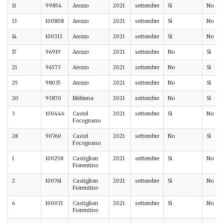
11
99854
Arezzo
2021
settembre
Sì
No
13
100808
Arezzo
2021
settembre
Sì
No
14
100313
Arezzo
2021
settembre
Sì
No
17
96919
Arezzo
2021
settembre
No
Sì
21
94573
Arezzo
2021
settembre
No
Sì
25
98035
Arezzo
2021
settembre
No
Sì
20
93870
Bibbiena
2021
settembre
No
Sì
3
100446
Castel
2021
settembre
Sì
No
Focognano
28
90760
Castel
2021
settembre
No
Sì
Focognano
1
100258
Castiglion
2021
settembre
Sì
No
Fiorentino
2
100761
Castiglion
2021
settembre
Sì
No
Fiorentino
6
100031
Castiglion
2021
settembre
Sì
No
Fiorentino