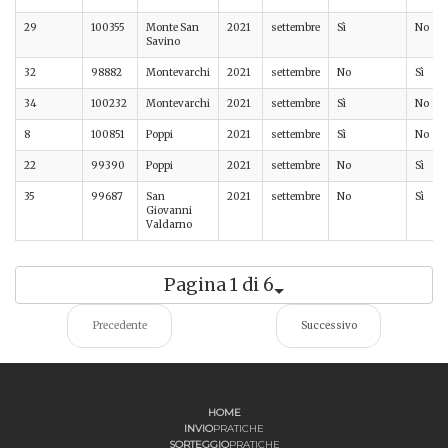
29
100355
Monte San
2021
settembre
Sì
No
Savino
32
98882
Montevarchi
2021
settembre
No
Sì
34
100232
Montevarchi
2021
settembre
Sì
No
8
100851
Poppi
2021
settembre
Sì
No
22
99390
Poppi
2021
settembre
No
Sì
35
99687
San
2021
settembre
No
Sì
Giovanni
Valdarno
Pagina 1 di 6
Precedente
Successivo
HOME
INVIO
PRATICHE
SORTEGGIO
PRATICHE