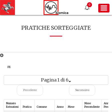
0
PRATICHE SORTEGGIATE
FE
Pagina 1 di 6
Precedente
Successivo
Numero
Mese
Anno
Estrazioni
Pratica
Comune
Anno
Mese
Precendente
Preced