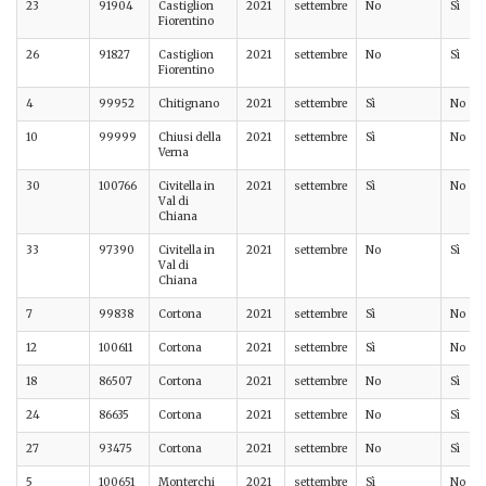
23
91904
Castiglion
2021
settembre
No
Sì
Fiorentino
26
91827
Castiglion
2021
settembre
No
Sì
Fiorentino
4
99952
Chitignano
2021
settembre
Sì
No
10
99999
Chiusi della
2021
settembre
Sì
No
Verna
30
100766
Civitella in
2021
settembre
Sì
No
Val di
Chiana
33
97390
Civitella in
2021
settembre
No
Sì
Val di
Chiana
7
99838
Cortona
2021
settembre
Sì
No
12
100611
Cortona
2021
settembre
Sì
No
18
86507
Cortona
2021
settembre
No
Sì
24
86635
Cortona
2021
settembre
No
Sì
27
93475
Cortona
2021
settembre
No
Sì
5
100651
Monterchi
2021
settembre
Sì
No