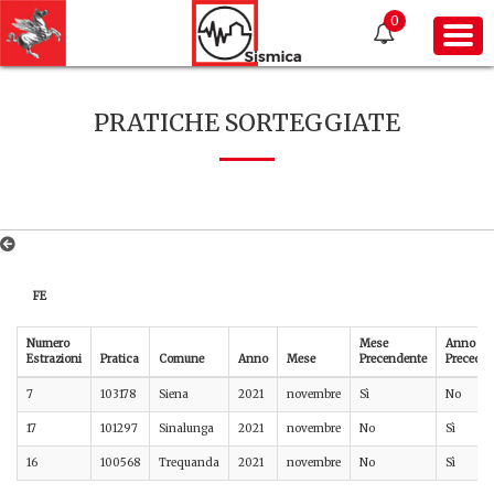
0
PRATICHE SORTEGGIATE
FE
Numero
Mese
Anno
Estrazioni
Pratica
Comune
Anno
Mese
Precendente
Preceden
7
103178
Siena
2021
novembre
Sì
No
17
101297
Sinalunga
2021
novembre
No
Sì
16
100568
Trequanda
2021
novembre
No
Sì