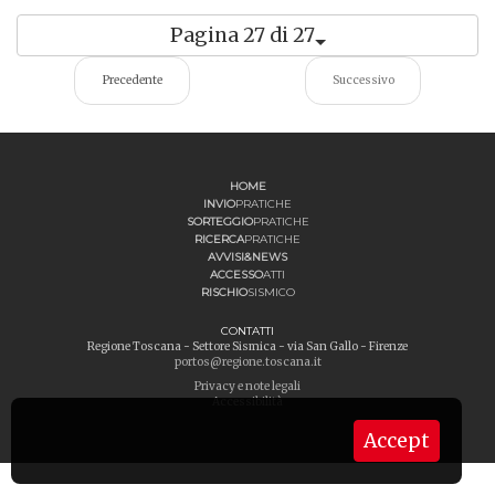
Pagina 27 di 27
Precedente
Successivo
HOME
INVIO
PRATICHE
SORTEGGIO
PRATICHE
RICERCA
PRATICHE
AVVISI&NEWS
ACCESSO
ATTI
RISCHIO
SISMICO
CONTATTI
Regione Toscana - Settore Sismica - via San Gallo - Firenze
portos@regione.toscana.it
Privacy e note legali
Accessibilità
Accept