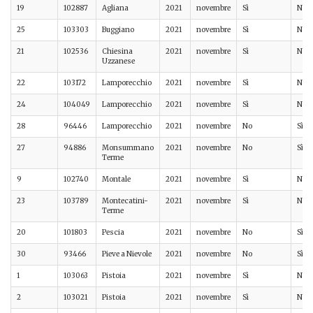
19
102887
Agliana
2021
novembre
Sì
No
25
103303
Buggiano
2021
novembre
Sì
No
21
102536
Chiesina
2021
novembre
Sì
No
Uzzanese
22
103172
Lamporecchio
2021
novembre
Sì
No
24
104049
Lamporecchio
2021
novembre
Sì
No
28
96446
Lamporecchio
2021
novembre
No
Sì
27
94886
Monsummano
2021
novembre
No
Sì
Terme
9
102740
Montale
2021
novembre
Sì
No
23
103789
Montecatini-
2021
novembre
Sì
No
Terme
20
101803
Pescia
2021
novembre
No
Sì
30
93466
Pieve a Nievole
2021
novembre
No
Sì
1
103063
Pistoia
2021
novembre
Sì
No
2
103021
Pistoia
2021
novembre
Sì
No