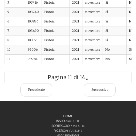
3
103416
Pistoia
2021
novembre
Sì
No
5
103240
Pistoia
2021
novembre
Sì
No
6
103836
Pistoia
2021
novembre
Sì
No
7
103690
Pistoia
2021
novembre
Sì
No
8
103355
Pistoia
2021
novembre
Sì
No
10
93006
Pistoia
2021
novembre
No
Sì
11
99784
Pistoia
2021
novembre
No
Sì
Pagina 11 di 14
Precedente
Successivo
HOME
INVIO
PRATICHE
SORTEGGIO
PRATICHE
RICERCA
PRATICHE
AVVISI&NEWS