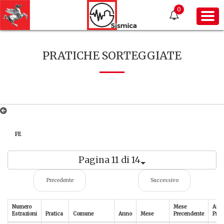
0
PRATICHE SORTEGGIATE
FE
Pagina 11 di 14
Precedente
Successivo
Numero
Mese
Ann
Estrazioni
Pratica
Comune
Anno
Mese
Precendente
Prec