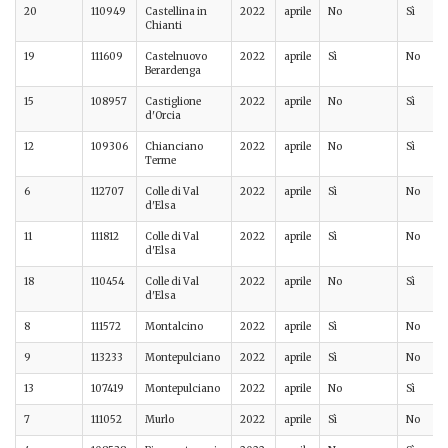
20
110949
Castellina in
2022
aprile
No
Sì
Chianti
19
111609
Castelnuovo
2022
aprile
Sì
No
Berardenga
15
108957
Castiglione
2022
aprile
No
Sì
d'Orcia
12
109306
Chianciano
2022
aprile
No
Sì
Terme
6
112707
Colle di Val
2022
aprile
Sì
No
d'Elsa
11
111812
Colle di Val
2022
aprile
Sì
No
d'Elsa
18
110454
Colle di Val
2022
aprile
No
Sì
d'Elsa
8
111572
Montalcino
2022
aprile
Sì
No
9
113233
Montepulciano
2022
aprile
Sì
No
13
107419
Montepulciano
2022
aprile
No
Sì
7
111052
Murlo
2022
aprile
Sì
No