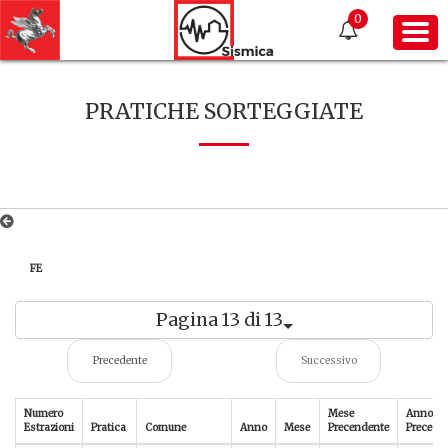
0
PRATICHE SORTEGGIATE
FE
Pagina 13 di 13
Precedente
Successivo
Numero
Mese
Anno
Estrazioni
Pratica
Comune
Anno
Mese
Precendente
Precede