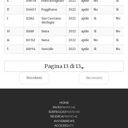
4
108538
Piancastagnaio
2022
aprile
No
Sì
17
106653
Poggibonsi
2022
aprile
No
Sì
1
112142
San Casciano
2022
aprile
Sì
No
dei Bagni
10
111618
Siena
2022
aprile
Sì
No
14
110762
Siena
2022
aprile
No
Sì
5
111094
Sovicille
2022
aprile
Sì
No
Pagina 13 di 13
Precedente
Successivo
HOME
INVIO
PRATICHE
SORTEGGIO
PRATICHE
RICERCA
PRATICHE
AVVISI&NEWS
ACCESSO
ATTI