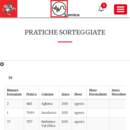
0
PRATICHE SORTEGGIATE
FE
Numero
Mese
Anno
Estrazioni
Pratica
Comune
Anno
Mese
Precendente
Precedente
2
6145
Agliana
2015
agosto
1
7009
Arcidosso
2015
agosto
37
7177
Barberino
2015
agosto
Val d Elsa