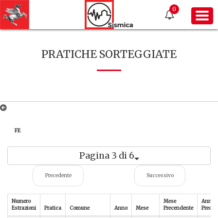
0
PRATICHE SORTEGGIATE
FE
Pagina 3 di 6
Precedente
Successivo
Numero
Mese
Anno
Estrazioni
Pratica
Comune
Anno
Mese
Precendente
Preced