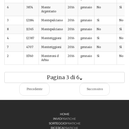
6
3874
Monte
2016
gennaio
No
Sì
Argentario
3
12184
Montepulciano
2016
gennaio
Sì
No
8
11365
Montepulciano
2016
gennaio
No
Sì
4
12387
Monteriggioni
2016
gennaio
Sì
No
7
4707
Monteriggioni
2016
gennaio
No
Sì
2
11760
Monteroni d
2016
gennaio
Sì
No
Arbia
Pagina 3 di 6
Precedente
Successivo
HOME
INVIO
PRATICHE
SORTEGGIO
PRATICHE
RICERCA
PRATICHE