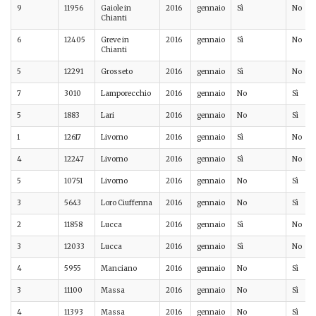
9
11956
Gaiole in
2016
gennaio
Sì
No
Chianti
6
12405
Greve in
2016
gennaio
Sì
No
Chianti
5
12291
Grosseto
2016
gennaio
Sì
No
7
3010
Lamporecchio
2016
gennaio
No
Sì
5
1883
Lari
2016
gennaio
No
Sì
1
12617
Livorno
2016
gennaio
Sì
No
4
12247
Livorno
2016
gennaio
Sì
No
5
10751
Livorno
2016
gennaio
No
Sì
3
5643
Loro Ciuffenna
2016
gennaio
No
Sì
2
11858
Lucca
2016
gennaio
Sì
No
3
12033
Lucca
2016
gennaio
Sì
No
4
5955
Manciano
2016
gennaio
No
Sì
3
11100
Massa
2016
gennaio
No
Sì
4
11393
Massa
2016
gennaio
No
Sì