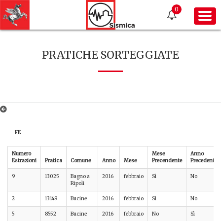
0
PRATICHE SORTEGGIATE
FE
Numero
Mese
Anno
Estrazioni
Pratica
Comune
Anno
Mese
Precendente
Precedente
9
13025
Bagno a
2016
febbraio
Sì
No
Ripoli
2
13149
Bucine
2016
febbraio
Sì
No
5
8552
Bucine
2016
febbraio
No
Sì