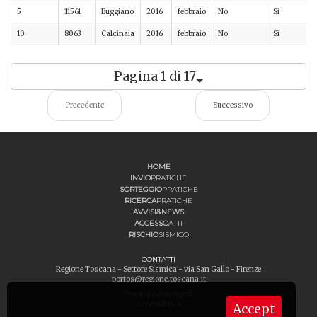
5
11561
Buggiano
2016
febbraio
No
Sì
10
8063
Calcinaia
2016
febbraio
No
Sì
Pagina 1 di 17
Precedente
Successivo
HOME
INVIO
PRATICHE
SORTEGGIO
PRATICHE
RICERCA
PRATICHE
AVVISI&NEWS
ACCESSO
ATTI
RISCHIO
SISMICO
CONTATTI
Regione Toscana - Settore Sismica - via San Gallo - Firenze
portos@regione.toscana.it
Privacy e note legali
Accessibilità
Accept