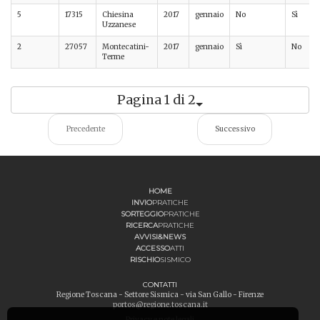
5
17315
Chiesina
2017
gennaio
No
Sì
Uzzanese
2
27057
Montecatini-
2017
gennaio
Sì
No
Terme
Pagina 1 di 2
Precedente
Successivo
HOME
INVIO
PRATICHE
SORTEGGIO
PRATICHE
RICERCA
PRATICHE
AVVISI&NEWS
ACCESSO
ATTI
RISCHIO
SISMICO
CONTATTI
Regione Toscana - Settore Sismica - via San Gallo - Firenze
portos@regione.toscana.it
Privacy e note legali