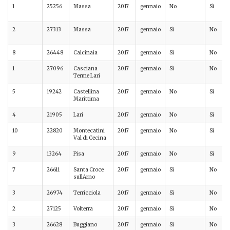
1
25256
Massa
2017
gennaio
No
Sì
2
27313
Massa
2017
gennaio
Sì
No
8
26448
Calcinaia
2017
gennaio
Sì
No
1
27096
Casciana
2017
gennaio
Sì
No
Terme Lari
5
19242
Castellina
2017
gennaio
No
Sì
Marittima
4
21905
Lari
2017
gennaio
No
Sì
10
22820
Montecatini
2017
gennaio
No
Sì
Val di Cecina
9
13264
Pisa
2017
gennaio
No
Sì
7
26611
Santa Croce
2017
gennaio
Sì
No
sullArno
3
26974
Terricciola
2017
gennaio
Sì
No
2
27125
Volterra
2017
gennaio
Sì
No
3
26628
Buggiano
2017
gennaio
Sì
No