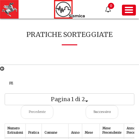
0
PRATICHE SORTEGGIATE
FE
Pagina 1 di 2
Precedente
Successivo
Numero
Mese
Anno
Estrazioni
Pratica
Comune
Anno
Mese
Precendente
Precede