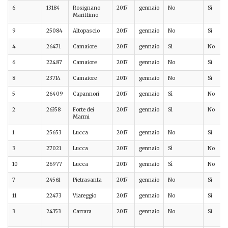
6
13184
Rosignano
2017
gennaio
No
Sì
Marittimo
9
25084
Altopascio
2017
gennaio
No
Sì
4
26471
Camaiore
2017
gennaio
Sì
No
6
22487
Camaiore
2017
gennaio
No
Sì
8
23714
Camaiore
2017
gennaio
No
Sì
5
26409
Capannori
2017
gennaio
Sì
No
2
26358
Forte dei
2017
gennaio
Sì
No
Marmi
1
25653
Lucca
2017
gennaio
No
Sì
3
27021
Lucca
2017
gennaio
Sì
No
10
26977
Lucca
2017
gennaio
Sì
No
7
24561
Pietrasanta
2017
gennaio
No
Sì
11
22473
Viareggio
2017
gennaio
No
Sì
3
24353
Carrara
2017
gennaio
No
Sì