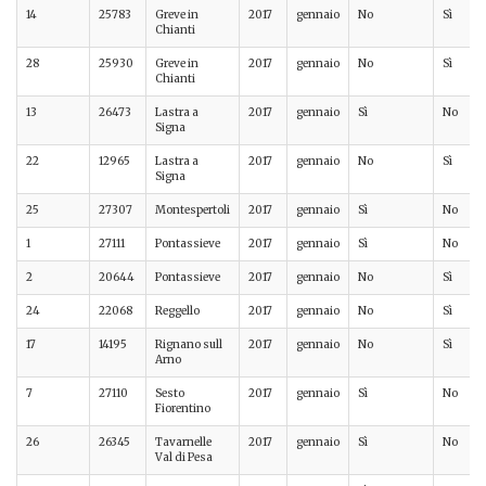
14
25783
Greve in
2017
gennaio
No
Sì
Chianti
28
25930
Greve in
2017
gennaio
No
Sì
Chianti
13
26473
Lastra a
2017
gennaio
Sì
No
Signa
22
12965
Lastra a
2017
gennaio
No
Sì
Signa
25
27307
Montespertoli
2017
gennaio
Sì
No
1
27111
Pontassieve
2017
gennaio
Sì
No
2
20644
Pontassieve
2017
gennaio
No
Sì
24
22068
Reggello
2017
gennaio
No
Sì
17
14195
Rignano sull
2017
gennaio
No
Sì
Arno
7
27110
Sesto
2017
gennaio
Sì
No
Fiorentino
26
26345
Tavarnelle
2017
gennaio
Sì
No
Val di Pesa