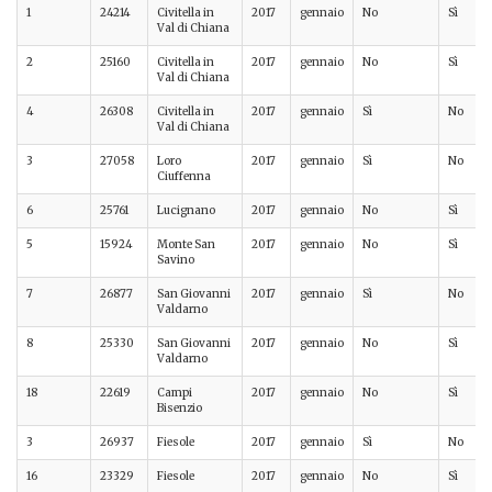
1
24214
Civitella in
2017
gennaio
No
Sì
Val di Chiana
2
25160
Civitella in
2017
gennaio
No
Sì
Val di Chiana
4
26308
Civitella in
2017
gennaio
Sì
No
Val di Chiana
3
27058
Loro
2017
gennaio
Sì
No
Ciuffenna
6
25761
Lucignano
2017
gennaio
No
Sì
5
15924
Monte San
2017
gennaio
No
Sì
Savino
7
26877
San Giovanni
2017
gennaio
Sì
No
Valdarno
8
25330
San Giovanni
2017
gennaio
No
Sì
Valdarno
18
22619
Campi
2017
gennaio
No
Sì
Bisenzio
3
26937
Fiesole
2017
gennaio
Sì
No
16
23329
Fiesole
2017
gennaio
No
Sì