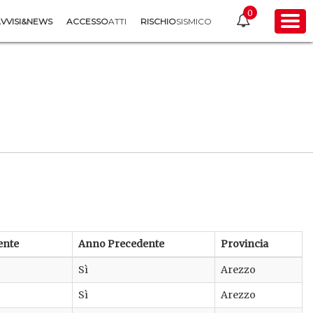
0
VVISI&NEWS
ACCESSO
ATTI
RISCHIO
SISMICO
ente
Anno Precedente
Provincia
Sì
Arezzo
Sì
Arezzo