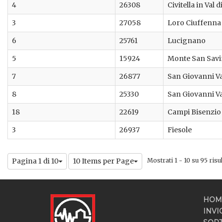
4
26308
Civitella in Val 
3
27058
Loro Ciuffenna
6
25761
Lucignano
5
15924
Monte San Sav
7
26877
San Giovanni V
8
25330
San Giovanni V
18
22619
Campi Bisenzio
3
26937
Fiesole
Pagina 1 di 10
10 Items per Page
Mostrati 1 - 10 su 95 risul
HOM
INVI