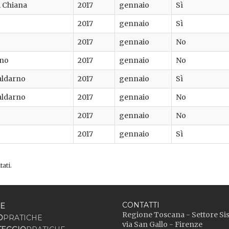
di Chiana
2017
gennaio
Sì
2017
gennaio
Sì
2017
gennaio
No
ino
2017
gennaio
No
aldarno
2017
gennaio
Sì
aldarno
2017
gennaio
No
2017
gennaio
No
2017
gennaio
Sì
tati.
CONTATTI
E
Regione Toscana - Settore Si
O
PRATICHE
via San Gallo - Firenze