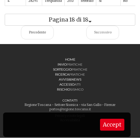
4
28291
Trequanda
2017
febbraio
Sì
No
Pagina 18 di 18
Precedente
Successivo
HOME
INVIO
PRATICHE
SORTEGGIO
PRATICHE
RICERCA
PRATICHE
AVVISI&NEWS
ACCESSO
ATTI
RISCHIO
SISMICO
CONTATTI
Regione Toscana - Settore Sismica - via San Gallo - Firenze
portos@regione.toscana.it
Privacy e note legali
Accessibilità
Accept