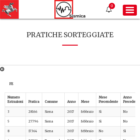
0
PRATICHE SORTEGGIATE
FE
Numero
Mese
Anno
Estrazioni
Pratica
Comune
Anno
Mese
Precendente
Precedente
3
28166
Siena
2017
febbraio
Sì
No
5
27796
Siena
2017
febbraio
Sì
No
8
17364
Siena
2017
febbraio
No
Sì