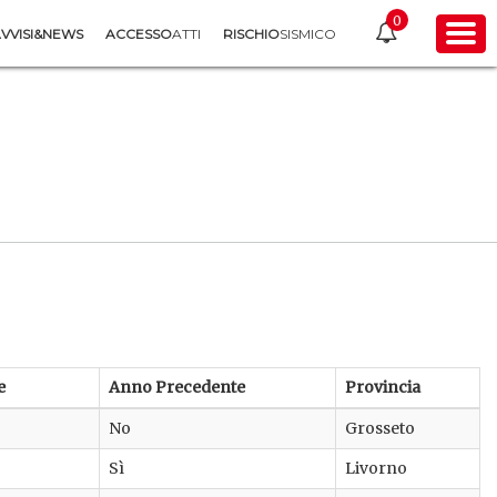
0
VVISI&NEWS
ACCESSO
ATTI
RISCHIO
SISMICO
e
Anno Precedente
Provincia
No
Grosseto
Sì
Livorno