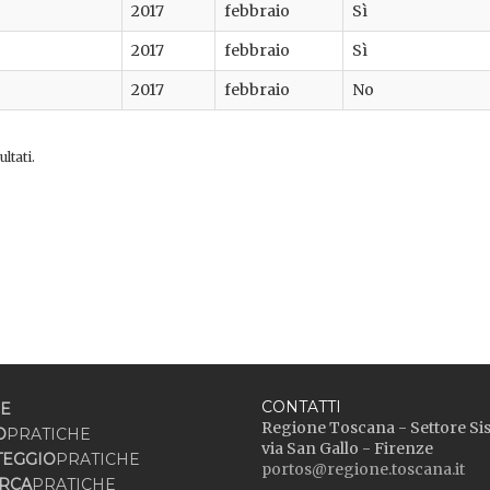
2017
febbraio
Sì
2017
febbraio
Sì
2017
febbraio
No
ltati.
CONTATTI
E
Regione Toscana - Settore Si
O
PRATICHE
via San Gallo - Firenze
TEGGIO
PRATICHE
portos@regione.toscana.it
RCA
PRATICHE