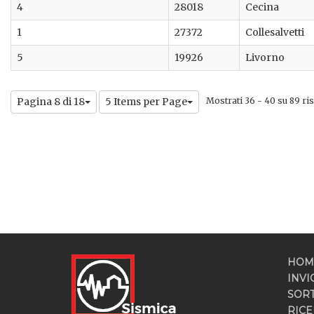
4
28018
Cecina
1
27372
Collesalvetti
5
19926
Livorno
Pagina 8 di 18
5 Items per Page
Mostrati 36 - 40 su 89 risu
HOM
INVI
SOR
RICE