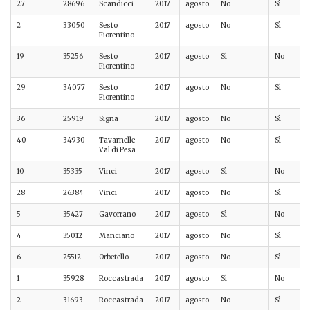
27
28696
Scandicci
2017
agosto
No
Sì
2
33050
Sesto
2017
agosto
No
Sì
Fiorentino
19
35256
Sesto
2017
agosto
Sì
No
Fiorentino
29
34077
Sesto
2017
agosto
No
Sì
Fiorentino
36
25919
Signa
2017
agosto
No
Sì
40
34930
Tavarnelle
2017
agosto
No
Sì
Val di Pesa
10
35335
Vinci
2017
agosto
Sì
No
28
26384
Vinci
2017
agosto
No
Sì
5
35427
Gavorrano
2017
agosto
Sì
No
4
35012
Manciano
2017
agosto
No
Sì
6
25512
Orbetello
2017
agosto
No
Sì
1
35928
Roccastrada
2017
agosto
Sì
No
2
31693
Roccastrada
2017
agosto
No
Sì