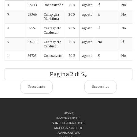
3
36233
Roccastrada
2017
agosto
Sì
No
7
35366
Campiglia
2017
agosto
Sì
No
Marittima
4
35565
Castagneto
2017
agosto
Sì
No
Carducci
5
34950
Castagneto
2017
agosto
No
Sì
Carducci
1
35723
Collesalvetti
2017
agosto
Sì
No
Pagina 2 di 5
Precedente
Successivo
HOME
INVIO
PRATICHE
SORTEGGIO
PRATICHE
RICERCA
PRATICHE
AVVISI&NEWS