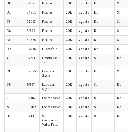
31
33090
Firenze
2017
agosto
No
Sì
32
34901
Firenze
2017
agosto
No
Sì
33
22067
Firenze
2017
agosto
No
Sì
34
31706
Firenze
2017
agosto
No
Sì
35
30660
Firenze
2017
agosto
No
Sì
39
34734
Fucecchio
2017
agosto
No
Sì
6
35743
Gambassi
2017
agosto
Sì
No
Terme
21
29397
Lastra a
2017
agosto
No
Sì
Signa
38
35567
Lastra a
2017
agosto
Sì
No
Signa
1
35316
Pontassieve
2017
agosto
Sì
No
9
36289
Pontassieve
2017
agosto
Sì
No
37
35381
San
2017
agosto
Sì
No
Casciano in
Val di Pesa