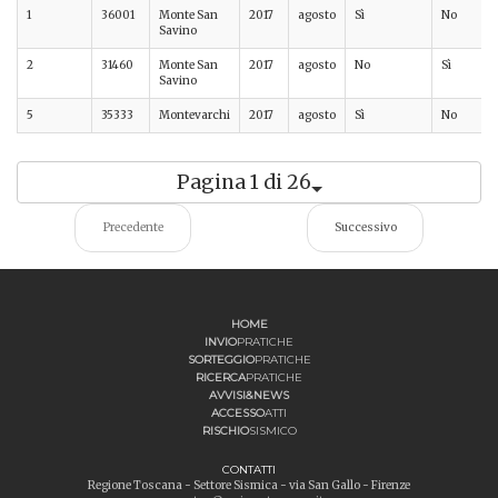
1
36001
Monte San
2017
agosto
Sì
No
Savino
2
31460
Monte San
2017
agosto
No
Sì
Savino
5
35333
Montevarchi
2017
agosto
Sì
No
Pagina 1 di 26
Precedente
Successivo
HOME
INVIO
PRATICHE
SORTEGGIO
PRATICHE
RICERCA
PRATICHE
AVVISI&NEWS
ACCESSO
ATTI
RISCHIO
SISMICO
CONTATTI
Regione Toscana - Settore Sismica - via San Gallo - Firenze