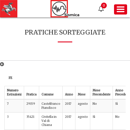
0
PRATICHE SORTEGGIATE
FE
Numero
Mese
Anno
Estrazioni
Pratica
Comune
Anno
Mese
Precendente
Precedent
7
29159
Castelfranco
2017
agosto
No
Sì
Piandisco
3
35421
Civitella in
2017
agosto
Sì
No
Val di
Chiana