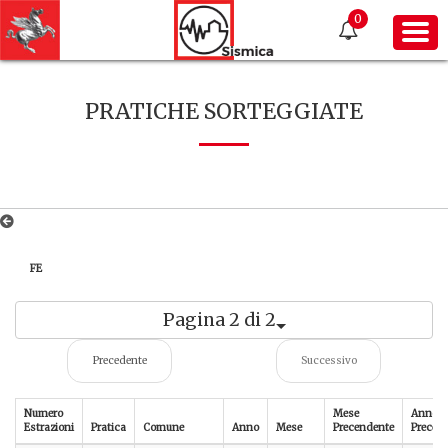
0
PRATICHE SORTEGGIATE
FE
Pagina 2 di 2
Precedente
Successivo
Numero
Mese
Anno
Estrazioni
Pratica
Comune
Anno
Mese
Precendente
Preced