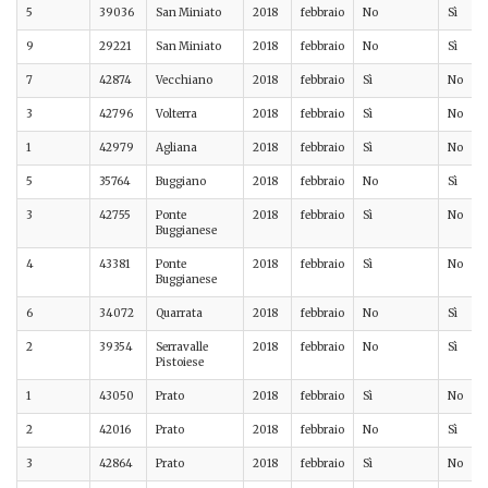
5
39036
San Miniato
2018
febbraio
No
Sì
9
29221
San Miniato
2018
febbraio
No
Sì
7
42874
Vecchiano
2018
febbraio
Sì
No
3
42796
Volterra
2018
febbraio
Sì
No
1
42979
Agliana
2018
febbraio
Sì
No
5
35764
Buggiano
2018
febbraio
No
Sì
3
42755
Ponte
2018
febbraio
Sì
No
Buggianese
4
43381
Ponte
2018
febbraio
Sì
No
Buggianese
6
34072
Quarrata
2018
febbraio
No
Sì
2
39354
Serravalle
2018
febbraio
No
Sì
Pistoiese
1
43050
Prato
2018
febbraio
Sì
No
2
42016
Prato
2018
febbraio
No
Sì
3
42864
Prato
2018
febbraio
Sì
No