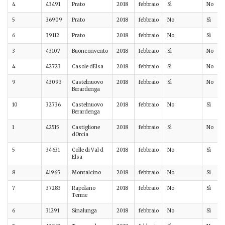
4
43491
Prato
2018
febbraio
Sì
No
5
36909
Prato
2018
febbraio
No
Sì
6
39112
Prato
2018
febbraio
No
Sì
3
43107
Buonconvento
2018
febbraio
Sì
No
4
42723
Casole dElsa
2018
febbraio
Sì
No
9
43093
Castelnuovo
2018
febbraio
Sì
No
Berardenga
10
32736
Castelnuovo
2018
febbraio
No
Sì
Berardenga
1
42515
Castiglione
2018
febbraio
Sì
No
dOrcia
5
34631
Colle di Val d
2018
febbraio
No
Sì
Elsa
8
41965
Montalcino
2018
febbraio
No
Sì
7
37283
Rapolano
2018
febbraio
No
Sì
Terme
6
31291
Sinalunga
2018
febbraio
No
Sì