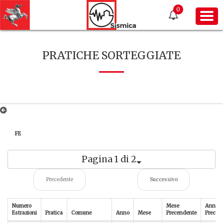
0
PRATICHE SORTEGGIATE
FE
Pagina 1 di 2
Precedente
Successivo
Numero
Mese
Anno
Estrazioni
Pratica
Comune
Anno
Mese
Precendente
Preced