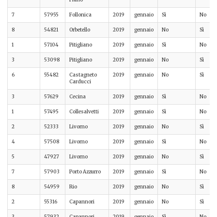
7
57955
Follonica
2019
gennaio
Sì
No
8
54821
Orbetello
2019
gennaio
No
Sì
1
57104
Pitigliano
2019
gennaio
Sì
No
3
53098
Pitigliano
2019
gennaio
No
Sì
6
55482
Castagneto
2019
gennaio
No
Sì
Carducci
3
57629
Cecina
2019
gennaio
Sì
No
1
57495
Collesalvetti
2019
gennaio
Sì
No
2
52333
Livorno
2019
gennaio
No
Sì
4
57508
Livorno
2019
gennaio
Sì
No
5
47927
Livorno
2019
gennaio
No
Sì
7
57903
Porto Azzurro
2019
gennaio
Sì
No
8
54959
Rio
2019
gennaio
No
Sì
2
55316
Capannori
2019
gennaio
No
Sì
3
57932
Capannori
2019
gennaio
Sì
No