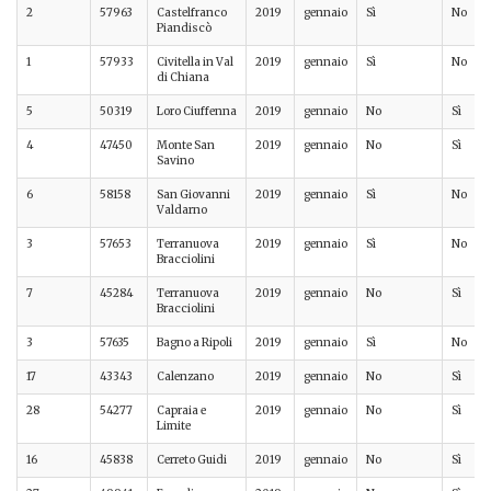
2
57963
Castelfranco
2019
gennaio
Sì
No
Piandiscò
1
57933
Civitella in Val
2019
gennaio
Sì
No
di Chiana
5
50319
Loro Ciuffenna
2019
gennaio
No
Sì
4
47450
Monte San
2019
gennaio
No
Sì
Savino
6
58158
San Giovanni
2019
gennaio
Sì
No
Valdarno
3
57653
Terranuova
2019
gennaio
Sì
No
Bracciolini
7
45284
Terranuova
2019
gennaio
No
Sì
Bracciolini
3
57635
Bagno a Ripoli
2019
gennaio
Sì
No
17
43343
Calenzano
2019
gennaio
No
Sì
28
54277
Capraia e
2019
gennaio
No
Sì
Limite
16
45838
Cerreto Guidi
2019
gennaio
No
Sì