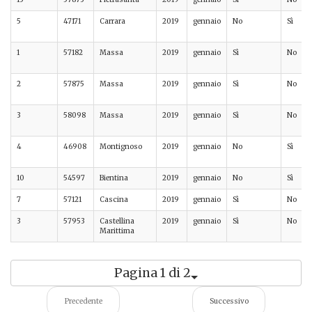
5
47171
Carrara
2019
gennaio
No
Sì
1
57182
Massa
2019
gennaio
Sì
No
2
57875
Massa
2019
gennaio
Sì
No
3
58098
Massa
2019
gennaio
Sì
No
4
46908
Montignoso
2019
gennaio
No
Sì
10
54597
Bientina
2019
gennaio
No
Sì
7
57121
Cascina
2019
gennaio
Sì
No
3
57953
Castellina
2019
gennaio
Sì
No
Marittima
Pagina 1 di 2
Precedente
Successivo