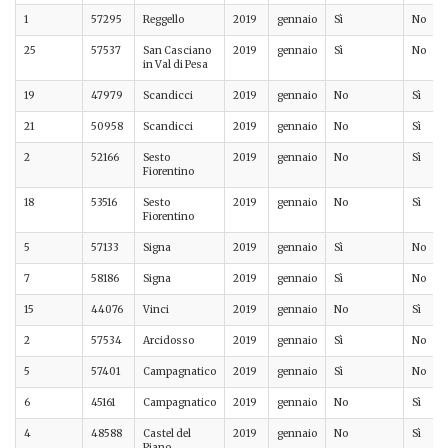
1
57295
Reggello
2019
gennaio
Sì
No
25
57537
San Casciano
2019
gennaio
Sì
No
in Val di Pesa
19
47979
Scandicci
2019
gennaio
No
Sì
21
50958
Scandicci
2019
gennaio
No
Sì
2
52166
Sesto
2019
gennaio
No
Sì
Fiorentino
18
53516
Sesto
2019
gennaio
No
Sì
Fiorentino
5
57133
Signa
2019
gennaio
Sì
No
7
58186
Signa
2019
gennaio
Sì
No
15
44076
Vinci
2019
gennaio
No
Sì
2
57534
Arcidosso
2019
gennaio
Sì
No
5
57401
Campagnatico
2019
gennaio
Sì
No
6
45161
Campagnatico
2019
gennaio
No
Sì
4
48588
Castel del
2019
gennaio
No
Sì
Piano