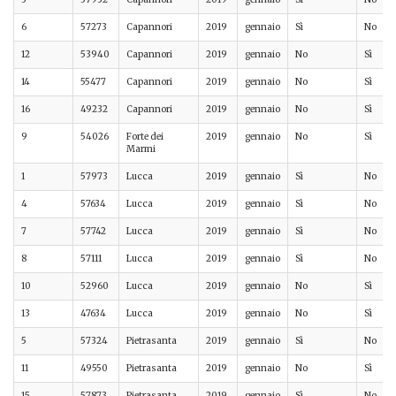
6
57273
Capannori
2019
gennaio
Sì
No
12
53940
Capannori
2019
gennaio
No
Sì
14
55477
Capannori
2019
gennaio
No
Sì
16
49232
Capannori
2019
gennaio
No
Sì
9
54026
Forte dei
2019
gennaio
No
Sì
Marmi
1
57973
Lucca
2019
gennaio
Sì
No
4
57634
Lucca
2019
gennaio
Sì
No
7
57742
Lucca
2019
gennaio
Sì
No
8
57111
Lucca
2019
gennaio
Sì
No
10
52960
Lucca
2019
gennaio
No
Sì
13
47634
Lucca
2019
gennaio
No
Sì
5
57324
Pietrasanta
2019
gennaio
Sì
No
11
49550
Pietrasanta
2019
gennaio
No
Sì
15
57873
Pietrasanta
2019
gennaio
Sì
No