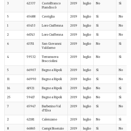
3
62337
Castelfranco
2019
luglio
No
Sì
Piandiscò
5
65688
Cavriglia
2019
luglio
Sì
No
1
65453
Loro Ciuffenna
2019
luglio
Sì
No
2
66743
Loro Ciuffenna
2019
luglio
Sì
No
6
63351
San Giovanni
2019
luglio
No
Sì
Valdarno
4
59532
Terranuova
2019
luglio
No
Sì
Bracciolini
5
66907
Bagno a Ripoli
2019
luglio
Sì
No
11
66990
Bagno a Ripoli
2019
luglio
Sì
No
16
61921
Bagno a Ripoli
2019
luglio
No
Sì
25
59417
Bagno a Ripoli
2019
luglio
No
Sì
7
65947
Barberino Val
2019
luglio
Sì
No
d'Elsa
2
62181
Calenzano
2019
luglio
No
Sì
8
66865
Campi Bisenzio
2019
luglio
Sì
No