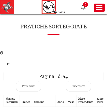
0
PRATICHE SORTEGGIATE
FE
Pagina 1 di 4
Precedente
Successivo
Numero
Mese
Anno
Estrazioni
Pratica
Comune
Anno
Mese
Precendente
Precede