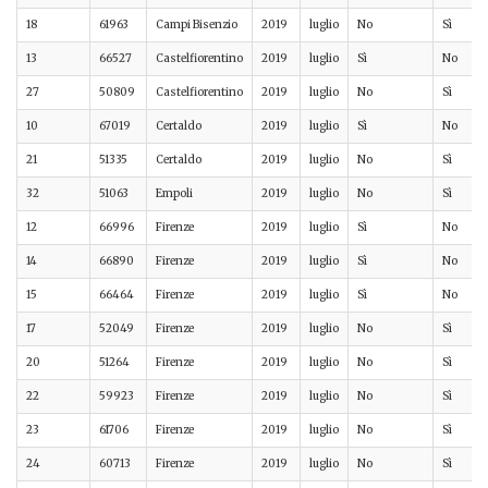
18
61963
Campi Bisenzio
2019
luglio
No
Sì
13
66527
Castelfiorentino
2019
luglio
Sì
No
27
50809
Castelfiorentino
2019
luglio
No
Sì
10
67019
Certaldo
2019
luglio
Sì
No
21
51335
Certaldo
2019
luglio
No
Sì
32
51063
Empoli
2019
luglio
No
Sì
12
66996
Firenze
2019
luglio
Sì
No
14
66890
Firenze
2019
luglio
Sì
No
15
66464
Firenze
2019
luglio
Sì
No
17
52049
Firenze
2019
luglio
No
Sì
20
51264
Firenze
2019
luglio
No
Sì
22
59923
Firenze
2019
luglio
No
Sì
23
61706
Firenze
2019
luglio
No
Sì
24
60713
Firenze
2019
luglio
No
Sì