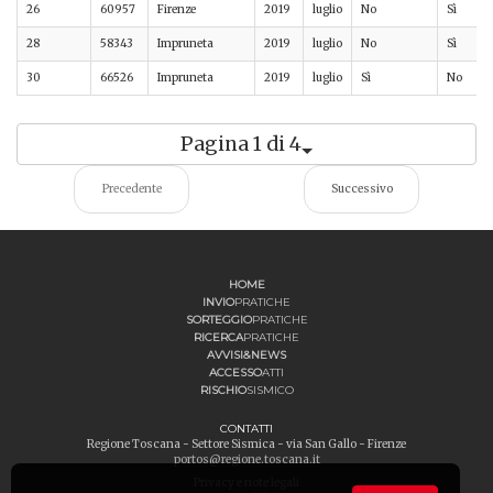
26
60957
Firenze
2019
luglio
No
Sì
28
58343
Impruneta
2019
luglio
No
Sì
30
66526
Impruneta
2019
luglio
Sì
No
Pagina 1 di 4
Precedente
Successivo
HOME
INVIO
PRATICHE
SORTEGGIO
PRATICHE
RICERCA
PRATICHE
AVVISI&NEWS
ACCESSO
ATTI
RISCHIO
SISMICO
CONTATTI
Regione Toscana - Settore Sismica - via San Gallo - Firenze
portos@regione.toscana.it
Privacy e note legali