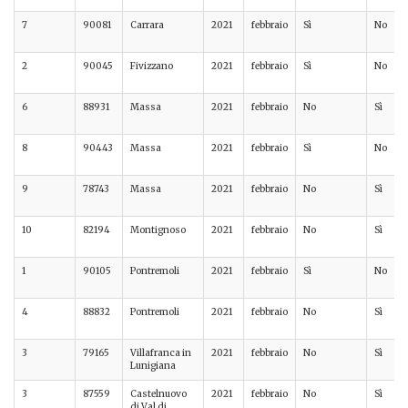
7
90081
Carrara
2021
febbraio
Sì
No
2
90045
Fivizzano
2021
febbraio
Sì
No
6
88931
Massa
2021
febbraio
No
Sì
8
90443
Massa
2021
febbraio
Sì
No
9
78743
Massa
2021
febbraio
No
Sì
10
82194
Montignoso
2021
febbraio
No
Sì
1
90105
Pontremoli
2021
febbraio
Sì
No
4
88832
Pontremoli
2021
febbraio
No
Sì
3
79165
Villafranca in
2021
febbraio
No
Sì
Lunigiana
3
87559
Castelnuovo
2021
febbraio
No
Sì
di Val di