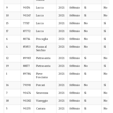
9
90176
Lucca
2021
febbraio
Sì
No
10
90267
Lucca
2021
febbraio
Sì
No
15
77517
Lucca
2021
febbraio
No
Sì
17
87772
Lucca
2021
febbraio
No
Sì
6
80714
Pescaglia
2021
febbraio
No
Sì
4
85853
Piazza al
2021
febbraio
No
Sì
Serchio
12
89983
Pietrasanta
2021
febbraio
Sì
No
19
88177
Pietrasanta
2021
febbraio
No
Sì
1
89784
Pieve
2021
febbraio
Sì
No
Fosciana
16
79198
Porcari
2021
febbraio
No
Sì
7
90474
Seravezza
2021
febbraio
Sì
No
18
90282
Viareggio
2021
febbraio
Sì
No
5
90255
Carrara
2021
febbraio
Sì
No