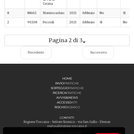
Cecina
8
88602
Montescudaio
2021
febbraio
No
Sì
2
90208
Peccioli
2021
febbraio
Sì
No
Pagina 2 di 3
Precedente
Successivo
HOME
INVIO
PRATICHE
SORTEGGIO
PRATICHE
RICERCA
PRATICHE
AVVISI&NEWS
ACCESSO
ATTI
RISCHIO
SISMICO
CONTATTI
Regione Toscana - Settore Sismica - via San Gallo - Firenze
portos@regione.toscana.it
Privacy e note legali