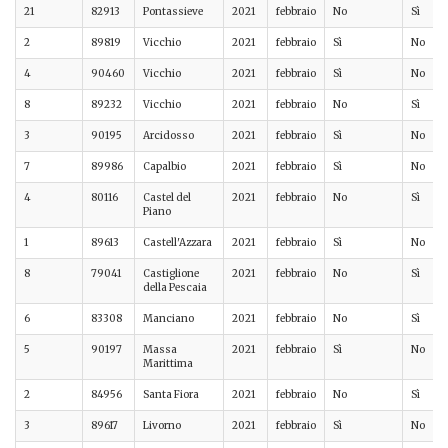
21
82913
Pontassieve
2021
febbraio
No
Sì
2
89819
Vicchio
2021
febbraio
Sì
No
4
90460
Vicchio
2021
febbraio
Sì
No
8
89232
Vicchio
2021
febbraio
No
Sì
3
90195
Arcidosso
2021
febbraio
Sì
No
7
89986
Capalbio
2021
febbraio
Sì
No
4
80116
Castel del
2021
febbraio
No
Sì
Piano
1
89613
Castell'Azzara
2021
febbraio
Sì
No
8
79041
Castiglione
2021
febbraio
No
Sì
della Pescaia
6
83308
Manciano
2021
febbraio
No
Sì
5
90197
Massa
2021
febbraio
Sì
No
Marittima
2
84956
Santa Fiora
2021
febbraio
No
Sì
3
89617
Livorno
2021
febbraio
Sì
No