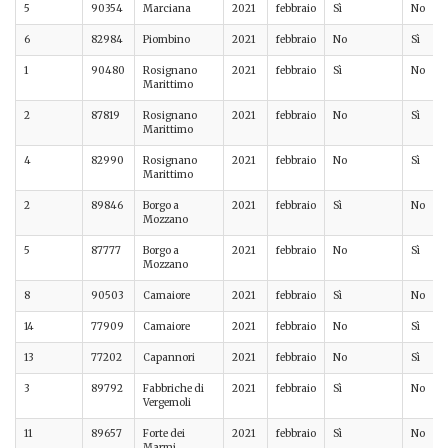
5
90354
Marciana
2021
febbraio
Sì
No
6
82984
Piombino
2021
febbraio
No
Sì
1
90480
Rosignano
2021
febbraio
Sì
No
Marittimo
2
87819
Rosignano
2021
febbraio
No
Sì
Marittimo
4
82990
Rosignano
2021
febbraio
No
Sì
Marittimo
2
89846
Borgo a
2021
febbraio
Sì
No
Mozzano
5
87777
Borgo a
2021
febbraio
No
Sì
Mozzano
8
90503
Camaiore
2021
febbraio
Sì
No
14
77909
Camaiore
2021
febbraio
No
Sì
13
77202
Capannori
2021
febbraio
No
Sì
3
89792
Fabbriche di
2021
febbraio
Sì
No
Vergemoli
11
89657
Forte dei
2021
febbraio
Sì
No
Marmi