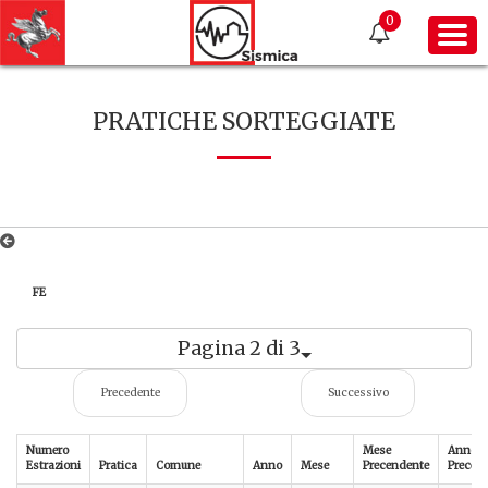
0
PRATICHE SORTEGGIATE
FE
Pagina 2 di 3
Precedente
Successivo
Numero
Mese
Anno
Estrazioni
Pratica
Comune
Anno
Mese
Precendente
Preced