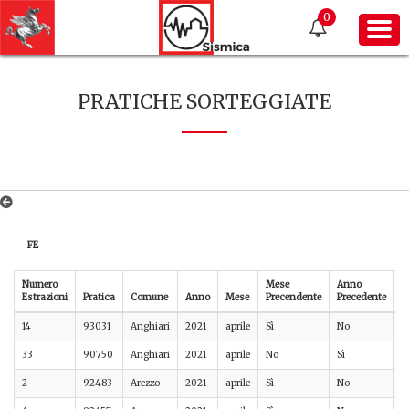
0
PRATICHE SORTEGGIATE
FE
Numero
Mese
Anno
Estrazioni
Pratica
Comune
Anno
Mese
Precendente
Precedente
P
14
93031
Anghiari
2021
aprile
Sì
No
A
33
90750
Anghiari
2021
aprile
No
Sì
A
2
92483
Arezzo
2021
aprile
Sì
No
A