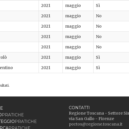
2021
maggio
Sì
2021
maggio
No
2021
maggio
No
2021
maggio
No
2021
maggio
No
colò
2021
maggio
Sì
rentino
2021
maggio
Sì
ltati.
CONTATTI
E
Regione Toscana - Settore Si
O
PRATICHE
via San Gallo - Firenze
TEGGIO
PRATICHE
portos@regione.toscana.it
RCA
PRATICHE