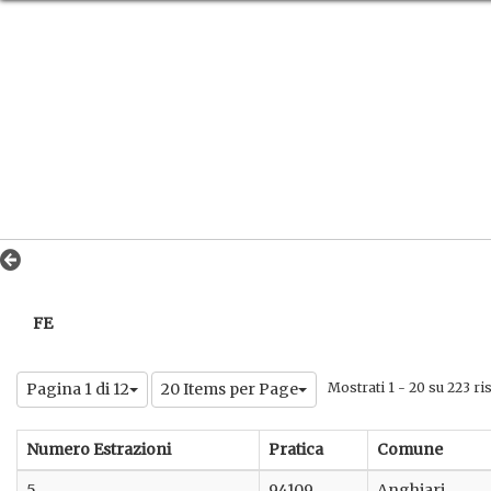
FE
Pagina 1 di 12
20 Items per Page
Mostrati 1 - 20 su 223 risu
Numero Estrazioni
Pratica
Comune
5
94109
Anghiari