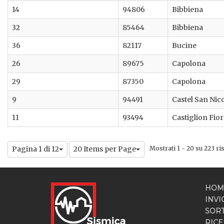
14
94806
Bibbiena
32
85464
Bibbiena
36
82117
Bucine
26
89675
Capolona
29
87350
Capolona
9
94491
Castel San Nic
11
93494
Castiglion Fio
Pagina 1 di 12
20 Items per Page
Mostrati 1 - 20 su 223 risu
HOM
INVI
SOR
RICE