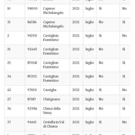
10
98000
Caprese
2021
luglio
Sì
No
Michelangelo
31
84584
Caprese
2021
luglio
No
Sì
Michelangelo
2
96700
Castiglion
2021
luglio
Sì
No
Fiorentino
21
92465
Castiglion
2021
luglio
No
Sì
Fiorentino
25
87068
Castiglion
2021
luglio
No
Sì
Fiorentino
34
85202
Castiglion
2021
luglio
No
Sì
Fiorentino
42
97650
Cavriglia
2021
luglio
Sì
No
27
87187
Chitignano
2021
luglio
No
Sì
36
92984
Chiusi della
2021
luglio
No
Sì
Verna
37
96663
Civitella in Val
2021
luglio
Sì
No
di Chiana