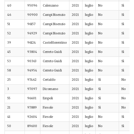
40
95096
Calenzano
2021
luglio
No
Sì
46
90900
Campi Bisenzio
2021
luglio
No
Sì
51
96157
Campi Bisenzio
2021
luglio
No
Sì
52
94929
Campi Bisenzio
2021
luglio
No
Sì
39
96124
Castelfiorentino
2021
luglio
No
Sì
45
93804
Cerreto Guidi
2021
luglio
No
Sì
53
90363
Cerreto Guidi
2021
luglio
No
Sì
58
94954
Cerreto Guidi
2021
luglio
No
Sì
25
97462
Certaldo
2021
luglio
Sì
No
3
97097
Dicomano
2021
luglio
Sì
No
55
96601
Empoli
2021
luglio
Sì
No
21
97889
Fiesole
2021
luglio
Sì
No
41
92604
Fiesole
2021
luglio
No
Sì
50
89600
Fiesole
2021
luglio
No
Sì