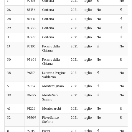
1
97516
Cortona
2021
luglio
Sì
No
24
83356
Cortona
2021
luglio
No
Sì
28
85735
Cortona
2021
luglio
No
Sì
29
89299
Cortona
2021
luglio
No
Sì
33
85967
Cortona
2021
luglio
No
Sì
13
97105
Foiano della
2021
luglio
Sì
No
Chiana
30
95606
Foiano della
2021
luglio
No
Sì
Chiana
38
96717
Laterina Pergine
2021
luglio
Sì
No
Valdarno
5
97314
Montemignaio
2021
luglio
Sì
No
39
96927
Monte San
2021
luglio
Sì
No
Savino
43
91226
Montevarchi
2021
luglio
No
Sì
32
95509
Pieve Santo
2021
luglio
No
Sì
Stefano
8
97615
Poppi
2021
luglio
Sì
No