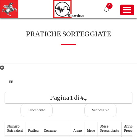
0
PRATICHE SORTEGGIATE
FE
Pagina 1 di 4
Precedente
Successivo
Numero
Mese
Anno
Estrazioni
Pratica
Comune
Anno
Mese
Precendente
Precede