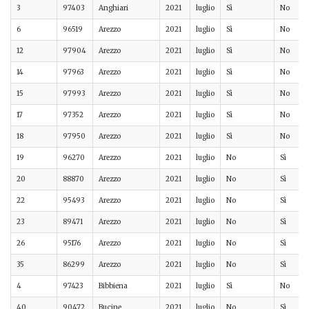
3
97403
Anghiari
2021
luglio
Sì
No
6
96519
Arezzo
2021
luglio
Sì
No
12
97904
Arezzo
2021
luglio
Sì
No
14
97963
Arezzo
2021
luglio
Sì
No
15
97993
Arezzo
2021
luglio
Sì
No
17
97352
Arezzo
2021
luglio
Sì
No
18
97950
Arezzo
2021
luglio
Sì
No
19
96270
Arezzo
2021
luglio
No
Sì
20
88870
Arezzo
2021
luglio
No
Sì
22
95493
Arezzo
2021
luglio
No
Sì
23
89471
Arezzo
2021
luglio
No
Sì
26
95176
Arezzo
2021
luglio
No
Sì
35
86299
Arezzo
2021
luglio
No
Sì
4
97423
Bibbiena
2021
luglio
Sì
No
40
90472
Bucine
2021
luglio
No
Sì