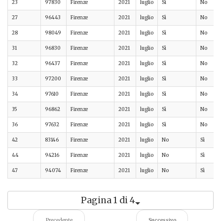
23
97830
Firenze
2021
luglio
Sì
No
27
96443
Firenze
2021
luglio
Sì
No
28
98049
Firenze
2021
luglio
Sì
No
31
96830
Firenze
2021
luglio
Sì
No
32
96437
Firenze
2021
luglio
Sì
No
33
97200
Firenze
2021
luglio
Sì
No
34
97610
Firenze
2021
luglio
Sì
No
35
96862
Firenze
2021
luglio
Sì
No
36
97632
Firenze
2021
luglio
Sì
No
42
83146
Firenze
2021
luglio
No
Sì
44
94216
Firenze
2021
luglio
No
Sì
47
94074
Firenze
2021
luglio
No
Sì
Pagina 1 di 4
Precedente
Successivo