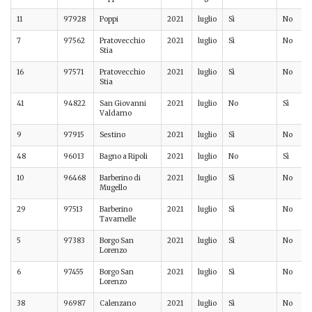
11
97928
Poppi
2021
luglio
Sì
No
7
97562
Pratovecchio
2021
luglio
Sì
No
Stia
16
97571
Pratovecchio
2021
luglio
Sì
No
Stia
41
94822
San Giovanni
2021
luglio
No
Sì
Valdarno
9
97915
Sestino
2021
luglio
Sì
No
48
96013
Bagno a Ripoli
2021
luglio
No
Sì
10
96468
Barberino di
2021
luglio
Sì
No
Mugello
29
97513
Barberino
2021
luglio
Sì
No
Tavarnelle
5
97383
Borgo San
2021
luglio
Sì
No
Lorenzo
6
97455
Borgo San
2021
luglio
Sì
No
Lorenzo
38
96987
Calenzano
2021
luglio
Sì
No