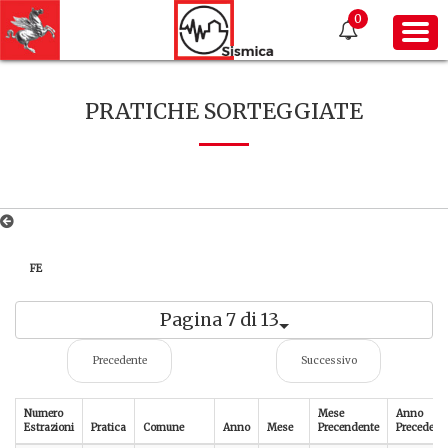
0
PRATICHE SORTEGGIATE
FE
Pagina 7 di 13
Precedente
Successivo
Numero
Mese
Anno
Estrazioni
Pratica
Comune
Anno
Mese
Precendente
Precedent