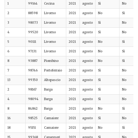
1
99164
Cecina
2021
agosto
Sì
No
2
88598
Livorno
2021
agosto
No
Sì
3
98073
Livorno
2021
agosto
Sì
No
4
99520
Livorno
2021
agosto
Sì
No
5
90111
Livorno
2021
agosto
No
Sì
6
97131
Livorno
2021
agosto
No
Sì
8
93887
Piombino
2021
agosto
No
Sì
7
98746
Portoferraio
2021
agosto
Sì
No
13
99350
Altopascio
2021
agosto
Sì
No
2
98167
Barga
2021
agosto
Sì
No
4
98094
Barga
2021
agosto
Sì
No
8
84862
Barga
2021
agosto
No
Sì
16
98525
Camaiore
2021
agosto
Sì
No
18
95151
Camaiore
2021
agosto
No
Sì
15
99368
Capannori
2021
agosto
Sì
No