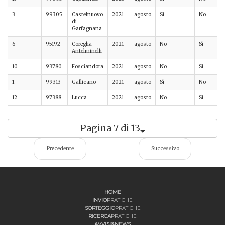
3
99305
Castelnuovo
2021
agosto
Sì
No
di
Garfagnana
6
95192
Coreglia
2021
agosto
No
Sì
Antelminelli
10
93780
Fosciandora
2021
agosto
No
Sì
1
99313
Gallicano
2021
agosto
Sì
No
12
97388
Lucca
2021
agosto
No
Sì
Pagina 7 di 13
Precedente
Successivo
HOME
INVIO
PRATICHE
SORTEGGIO
PRATICHE
RICERCA
PRATICHE
AVVISI&NEWS