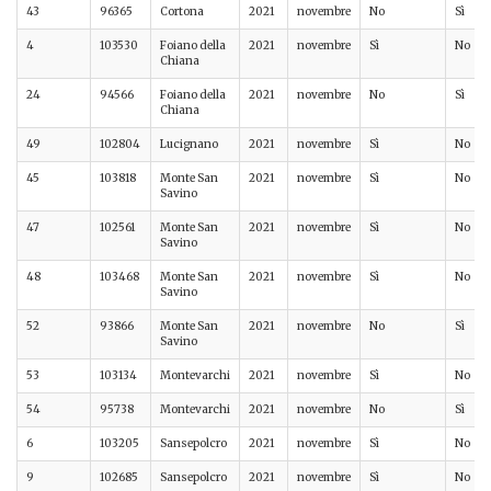
43
96365
Cortona
2021
novembre
No
Sì
4
103530
Foiano della
2021
novembre
Sì
No
Chiana
24
94566
Foiano della
2021
novembre
No
Sì
Chiana
49
102804
Lucignano
2021
novembre
Sì
No
45
103818
Monte San
2021
novembre
Sì
No
Savino
47
102561
Monte San
2021
novembre
Sì
No
Savino
48
103468
Monte San
2021
novembre
Sì
No
Savino
52
93866
Monte San
2021
novembre
No
Sì
Savino
53
103134
Montevarchi
2021
novembre
Sì
No
54
95738
Montevarchi
2021
novembre
No
Sì
6
103205
Sansepolcro
2021
novembre
Sì
No
9
102685
Sansepolcro
2021
novembre
Sì
No