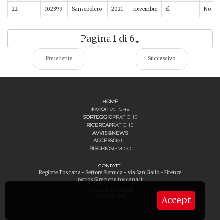
22
102899
Sansepolcro
2021
novembre
Sì
No
Pagina 1 di 6
Precedente
Successivo
HOME
INVIO
PRATICHE
SORTEGGIO
PRATICHE
RICERCA
PRATICHE
AVVISI&NEWS
ACCESSO
ATTI
RISCHIO
SISMICO
CONTATTI
Regione Toscana - Settore Sismica - via San Gallo - Firenze
portos@regione.toscana.it
Privacy e note legali
Accessibilità
Accept