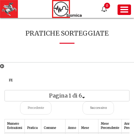
0
PRATICHE SORTEGGIATE
FE
Pagina 1 di 6
Precedente
Successivo
Numero
Mese
Anno
Estrazioni
Pratica
Comune
Anno
Mese
Precendente
Preced