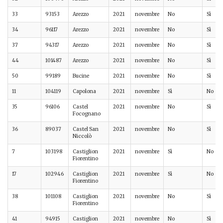
33
93153
Arezzo
2021
novembre
No
Sì
34
96117
Arezzo
2021
novembre
No
Sì
37
94317
Arezzo
2021
novembre
No
Sì
44
101487
Arezzo
2021
novembre
No
Sì
50
99189
Bucine
2021
novembre
No
Sì
11
104119
Capolona
2021
novembre
Sì
No
35
96106
Castel
2021
novembre
No
Sì
Focognano
36
89037
Castel San
2021
novembre
No
Sì
Niccolò
7
103198
Castiglion
2021
novembre
Sì
No
Fiorentino
17
102946
Castiglion
2021
novembre
Sì
No
Fiorentino
38
101108
Castiglion
2021
novembre
No
Sì
Fiorentino
41
94915
Castiglion
2021
novembre
No
Sì