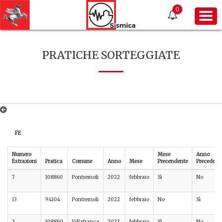
0
PRATICHE SORTEGGIATE
FE
Numero
Mese
Anno
Estrazioni
Pratica
Comune
Anno
Mese
Precendente
Precedent
7
108860
Pontremoli
2022
febbraio
Sì
No
13
94104
Pontremoli
2022
febbraio
No
Sì
2
108890
Villafranca
2022
febbraio
Sì
No