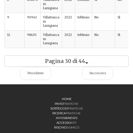
in
Lunigiana
9
90943
Villafranca
2022
febbraio
No
Sì
in
Lunigiana
12
98430
Villafranca
2022
febbraio
No
Sì
in
Lunigiana
Pagina 30 di 44
Precedente
Successivo
HOME
INVIO
PRATICHE
SORTEGGIO
PRATICHE
RICERCA
PRATICHE
AVVISI&NEWS
ACCESSO
ATTI
RISCHIO
SISMICO