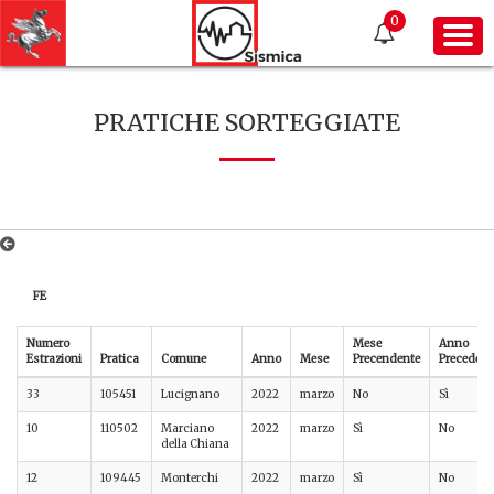
0
PRATICHE SORTEGGIATE
FE
Numero
Mese
Anno
Estrazioni
Pratica
Comune
Anno
Mese
Precendente
Precedent
33
105451
Lucignano
2022
marzo
No
Sì
10
110502
Marciano
2022
marzo
Sì
No
della Chiana
12
109445
Monterchi
2022
marzo
Sì
No