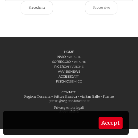
Precedente
Successivo
HOME
INVIO
PRATICHE
SORTEGGIO
PRATICHE
RICERCA
PRATICHE
AVVISI&NEWS
ACCESSO
ATTI
RISCHIO
SISMICO
CONTATTI
Regione Toscana - Settore Sismica - via San Gallo - Firenze
portos@regione.toscana.it
Privacy e note legali
Accessibilità
Accept