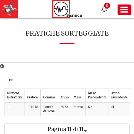
0
PRATICHE SORTEGGIATE
FE
Numero
Mese
Anno
Estrazioni
Pratica
Comune
Anno
Mese
Precendente
Precedente
11
105038
Torrita
2022
marzo
No
Sì
di Siena
Pagina 11 di 11