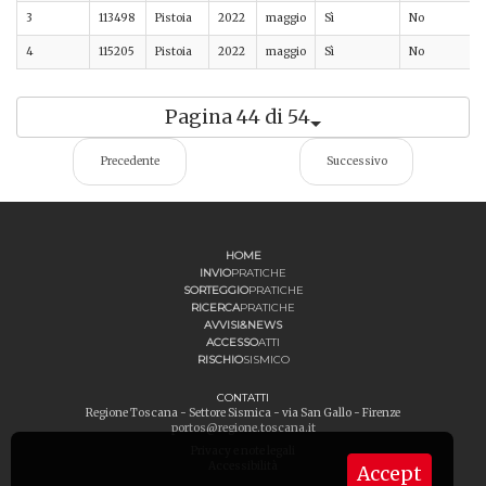
3
113498
Pistoia
2022
maggio
Sì
No
4
115205
Pistoia
2022
maggio
Sì
No
Pagina 44 di 54
Precedente
Successivo
HOME
INVIO
PRATICHE
SORTEGGIO
PRATICHE
RICERCA
PRATICHE
AVVISI&NEWS
ACCESSO
ATTI
RISCHIO
SISMICO
CONTATTI
Regione Toscana - Settore Sismica - via San Gallo - Firenze
portos@regione.toscana.it
Privacy e note legali
Accessibilità
Accept