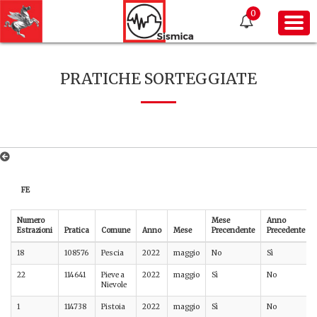
0
PRATICHE SORTEGGIATE
FE
Numero
Mese
Anno
Estrazioni
Pratica
Comune
Anno
Mese
Precendente
Precedente
18
108576
Pescia
2022
maggio
No
Sì
22
114641
Pieve a
2022
maggio
Sì
No
Nievole
1
114738
Pistoia
2022
maggio
Sì
No