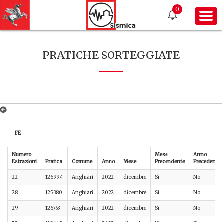
0
PRATICHE SORTEGGIATE
FE
Numero
Mese
Anno
Estrazioni
Pratica
Comune
Anno
Mese
Precendente
Precedente
22
126994
Anghiari
2022
dicembre
Sì
No
28
125380
Anghiari
2022
dicembre
Sì
No
29
126763
Anghiari
2022
dicembre
Sì
No