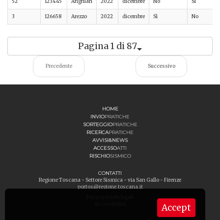
52
123445
Anghiari
2022
dicembre
No
Sì
3
126658
Arezzo
2022
dicembre
Sì
No
Pagina 1 di 87
Precedente
Successivo
HOME
INVIO
PRATICHE
SORTEGGIO
PRATICHE
RICERCA
PRATICHE
AVVISI&NEWS
ACCESSO
ATTI
RISCHIO
SISMICO
CONTATTI
Regione Toscana - Settore Sismica - via San Gallo - Firenze
portos@regione.toscana.it
Privacy e note legali
Accessibilità
Accept