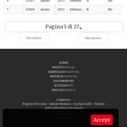
6
131357
Arezzo
2023
febbraio
Sì
No
7
131160
Arezzo
2023
febbraio
Sì
No
Pagina 1 di 27
Precedente
Successivo
HOME
INVIO
PRATICHE
SORTEGGIO
PRATICHE
RICERCA
PRATICHE
AVVISI&NEWS
ACCESSO
ATTI
RISCHIO
SISMICO
CONTATTI
Regione Toscana - Settore Sismica - via San Gallo - Firenze
portos@regione.toscana.it
Privacy e note legali
Accessibilità
Accept