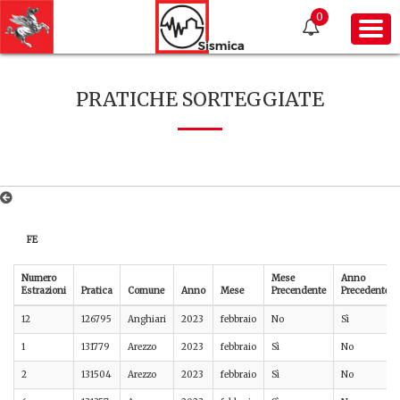
0
PRATICHE SORTEGGIATE
FE
Numero
Mese
Anno
Estrazioni
Pratica
Comune
Anno
Mese
Precendente
Precedente
12
126795
Anghiari
2023
febbraio
No
Sì
1
131779
Arezzo
2023
febbraio
Sì
No
2
131504
Arezzo
2023
febbraio
Sì
No