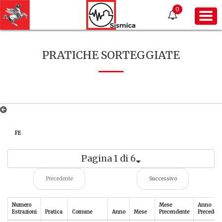
0
PRATICHE SORTEGGIATE
FE
Pagina 1 di 6
Precedente
Successivo
Numero
Mese
Anno
Estrazioni
Pratica
Comune
Anno
Mese
Precendente
Precedent