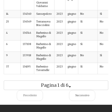
Giovanni
Valdarno
14
134560
Sansepolcro
2023
giugno
No
Sì
25
136569
Terranuova
2023
giugno
Sì
No
Bracciolini
4
136746
Barberino di
2023
giugno
Sì
No
Mugello
6
137108
Barberino di
2023
giugno
Sì
No
Mugello
9
133918
Barberino di
2023
giugno
No
Sì
Mugello
37
136195
Barberino
2023
giugno
Sì
No
Tavarnelle
Pagina 1 di 6
Precedente
Successivo