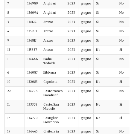
7
136989
Anghiari
2023
giugno
Sì
No
8
136094
Anghiari
2023
giugno
Sì
No
3
136122
Arezzo
2023
giugno
Sì
No
4
135931
Arezzo
2023
giugno
Sì
No
9
136817
Arezzo
2023
giugno
Sì
No
13
135337
Arezzo
2023
giugno
No
Sì
1
136646
Badia
2023
giugno
Sì
No
Tedalda
6
136087
Bibbiena
2023
giugno
Sì
No
10
132083
Capolona
2023
giugno
No
Sì
22
136796
Castelfranco
2023
giugno
Sì
No
Piandiscò
11
133374
Castel San
2023
giugno
No
Sì
Niccolò
17
134770
Castiglion
2023
giugno
No
Sì
Fiorentino
19
136465
Civitella in
2023
giugno
Sì
No