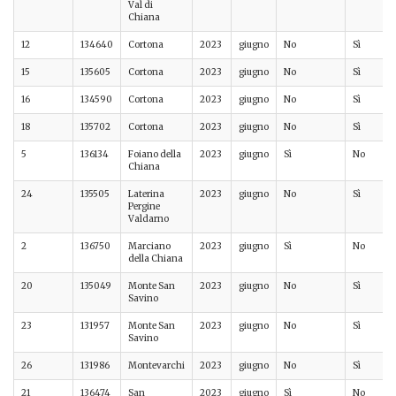
Val di
Chiana
12
134640
Cortona
2023
giugno
No
Sì
15
135605
Cortona
2023
giugno
No
Sì
16
134590
Cortona
2023
giugno
No
Sì
18
135702
Cortona
2023
giugno
No
Sì
5
136134
Foiano della
2023
giugno
Sì
No
Chiana
24
135505
Laterina
2023
giugno
No
Sì
Pergine
Valdarno
2
136750
Marciano
2023
giugno
Sì
No
della Chiana
20
135049
Monte San
2023
giugno
No
Sì
Savino
23
131957
Monte San
2023
giugno
No
Sì
Savino
26
131986
Montevarchi
2023
giugno
No
Sì
21
136474
San
2023
giugno
Sì
No