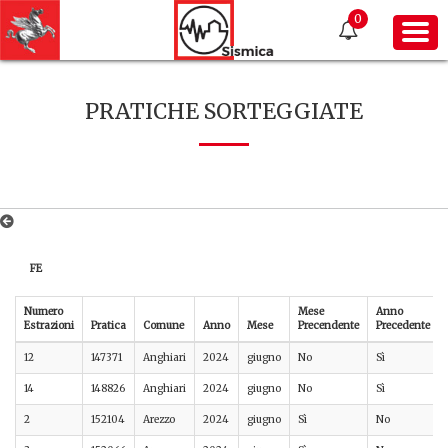
0
PRATICHE SORTEGGIATE
FE
Numero
Mese
Anno
Estrazioni
Pratica
Comune
Anno
Mese
Precendente
Precedente
12
147371
Anghiari
2024
giugno
No
Sì
14
148826
Anghiari
2024
giugno
No
Sì
2
152104
Arezzo
2024
giugno
Sì
No