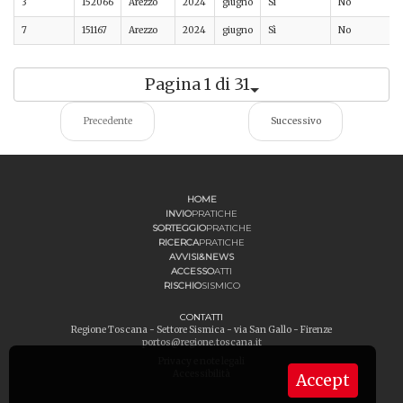
3
152066
Arezzo
2024
giugno
Sì
No
7
151167
Arezzo
2024
giugno
Sì
No
Pagina 1 di 31
Precedente
Successivo
HOME
INVIO
PRATICHE
SORTEGGIO
PRATICHE
RICERCA
PRATICHE
AVVISI&NEWS
ACCESSO
ATTI
RISCHIO
SISMICO
CONTATTI
Regione Toscana - Settore Sismica - via San Gallo - Firenze
portos@regione.toscana.it
Privacy e note legali
Accessibilità
Accept