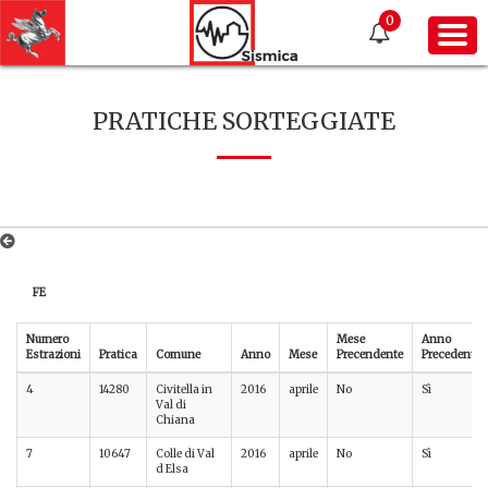
0
PRATICHE SORTEGGIATE
FE
Numero
Mese
Anno
Estrazioni
Pratica
Comune
Anno
Mese
Precendente
Precedente
4
14280
Civitella in
2016
aprile
No
Sì
Val di
Chiana
7
10647
Colle di Val
2016
aprile
No
Sì
d Elsa