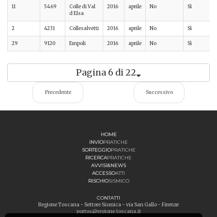
11
5469
Colle di Val
2016
aprile
No
Sì
d Elsa
2
4231
Collesalvetti
2016
aprile
No
Sì
29
9120
Empoli
2016
aprile
No
Sì
Pagina 6 di 22
Precedente
Successivo
HOME
INVIO
PRATICHE
SORTEGGIO
PRATICHE
RICERCA
PRATICHE
AVVISI&NEWS
ACCESSO
ATTI
RISCHIO
SISMICO
CONTATTI
Regione Toscana - Settore Sismica - via San Gallo - Firenze
portos@regione.toscana.it