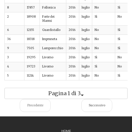
8
17857
Follonica
2016
luglio
No
Sì
2
18908
Forte dei
2016
luglio
Sì
No
Marmi
6
12155
Guardistallo
2016
luglio
No
Sì
36
18318
Impruneta
2016
luglio
No
Sì
9
7505
Lamporecchio
2016
luglio
No
Sì
3
19295
Livorno
2016
luglio
Sì
No
4
19723
Livorno
2016
luglio
Sì
No
5
11214
Livorno
2016
luglio
No
Sì
Pagina 1 di 3
Precedente
Successivo
HOME