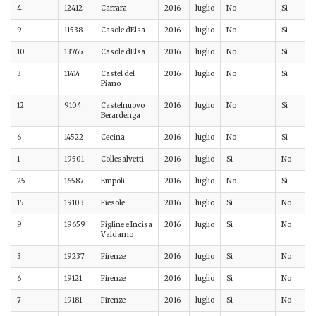
4
12412
Carrara
2016
luglio
No
Sì
9
11538
Casole dElsa
2016
luglio
No
Sì
10
13765
Casole dElsa
2016
luglio
No
Sì
3
11414
Castel del
2016
luglio
No
Sì
Piano
12
9104
Castelnuovo
2016
luglio
No
Sì
Berardenga
6
14522
Cecina
2016
luglio
No
Sì
1
19501
Collesalvetti
2016
luglio
Sì
No
25
16587
Empoli
2016
luglio
No
Sì
15
19103
Fiesole
2016
luglio
Sì
No
9
19659
Figline e Incisa
2016
luglio
Sì
No
Valdarno
3
19237
Firenze
2016
luglio
Sì
No
6
19121
Firenze
2016
luglio
Sì
No
7
19181
Firenze
2016
luglio
Sì
No