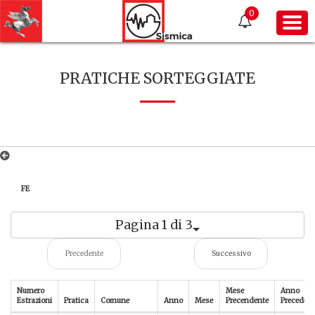
0
PRATICHE SORTEGGIATE
FE
Pagina 1 di 3
Precedente
Successivo
Numero
Mese
Anno
Estrazioni
Pratica
Comune
Anno
Mese
Precendente
Precedent