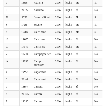
1
16318
Agliana
2016
luglio
No
Sì
11
20122
Asciano
2016
luglio
Sì
No
31
9732
Bagno a Ripoli
2016
luglio
No
Sì
5
17451
Bucine
2016
luglio
No
Sì
2
16789
Calenzano
2016
luglio
No
Sì
16
19055
Calenzano
2016
luglio
Sì
No
11
13991
Camaiore
2016
luglio
No
Sì
5
18734
Campagnatico
2016
luglio
Sì
No
14
18797
Campi
2016
luglio
Sì
No
Bisenzio
3
19955
Capannori
2016
luglio
Sì
No
6
20147
Capannori
2016
luglio
Sì
No
1
18854
Carrara
2016
luglio
Sì
No
2
20025
Carrara
2016
luglio
Sì
No
3
19245
Carrara
2016
luglio
Sì
No