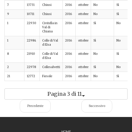
7
13731
Chiusi
2016
ottobre
No
Sì
9
10711
Chiusi
2016
ottobre
No
Sì
1
22930
Civitella in
2016
ottobre
Sì
No
Val di
Chiana
1
22984
Colle di Val
2016
ottobre
Sì
No
d Elsa
8
21910
Colle di Val
2016
ottobre
No
Sì
d Elsa
2
22978
Collesalvetti
2016
ottobre
Sì
No
21
12772
Fiesole
2016
ottobre
No
Sì
Pagina 3 di 11
Precedente
Successivo
HOME