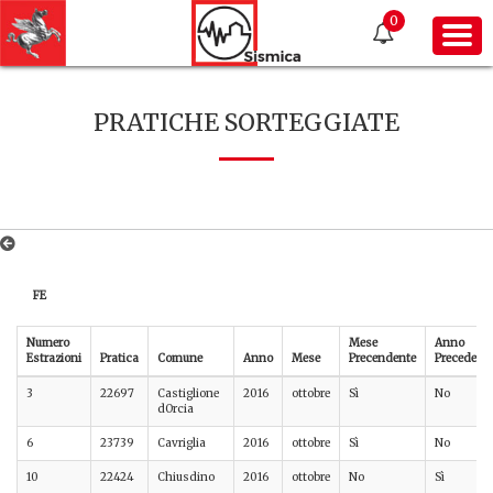
0
PRATICHE SORTEGGIATE
FE
Numero
Mese
Anno
Estrazioni
Pratica
Comune
Anno
Mese
Precendente
Precedent
3
22697
Castiglione
2016
ottobre
Sì
No
dOrcia
6
23739
Cavriglia
2016
ottobre
Sì
No
10
22424
Chiusdino
2016
ottobre
No
Sì