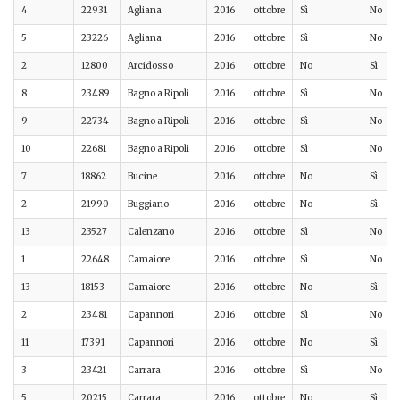
4
22931
Agliana
2016
ottobre
Sì
No
5
23226
Agliana
2016
ottobre
Sì
No
2
12800
Arcidosso
2016
ottobre
No
Sì
8
23489
Bagno a Ripoli
2016
ottobre
Sì
No
9
22734
Bagno a Ripoli
2016
ottobre
Sì
No
10
22681
Bagno a Ripoli
2016
ottobre
Sì
No
7
18862
Bucine
2016
ottobre
No
Sì
2
21990
Buggiano
2016
ottobre
No
Sì
13
23527
Calenzano
2016
ottobre
Sì
No
1
22648
Camaiore
2016
ottobre
Sì
No
13
18153
Camaiore
2016
ottobre
No
Sì
2
23481
Capannori
2016
ottobre
Sì
No
11
17391
Capannori
2016
ottobre
No
Sì
3
23421
Carrara
2016
ottobre
Sì
No
5
20215
Carrara
2016
ottobre
No
Sì