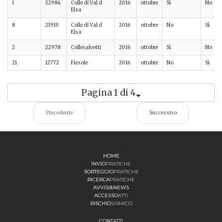
1
22984
Colle di Val d
2016
ottobre
Sì
No
Elsa
8
21910
Colle di Val d
2016
ottobre
No
Sì
Elsa
2
22978
Collesalvetti
2016
ottobre
Sì
No
21
12772
Fiesole
2016
ottobre
No
Sì
Pagina 1 di 4
Precedente
Successivo
HOME
INVIO
PRATICHE
SORTEGGIO
PRATICHE
RICERCA
PRATICHE
AVVISI&NEWS
ACCESSO
ATTI
RISCHIO
SISMICO
CONTATTI