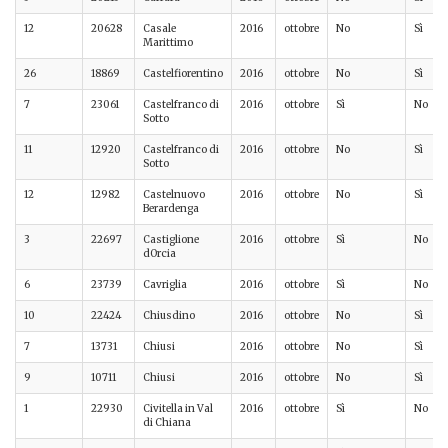
12
20628
Casale
2016
ottobre
No
Sì
Marittimo
26
18869
Castelfiorentino
2016
ottobre
No
Sì
7
23061
Castelfranco di
2016
ottobre
Sì
No
Sotto
11
12920
Castelfranco di
2016
ottobre
No
Sì
Sotto
12
12982
Castelnuovo
2016
ottobre
No
Sì
Berardenga
3
22697
Castiglione
2016
ottobre
Sì
No
dOrcia
6
23739
Cavriglia
2016
ottobre
Sì
No
10
22424
Chiusdino
2016
ottobre
No
Sì
7
13731
Chiusi
2016
ottobre
No
Sì
9
10711
Chiusi
2016
ottobre
No
Sì
1
22930
Civitella in Val
2016
ottobre
Sì
No
di Chiana