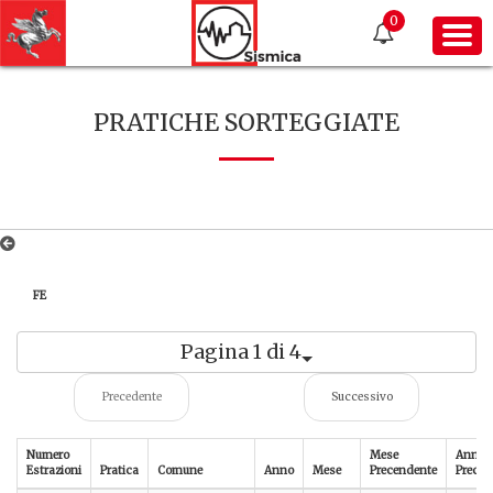
0
PRATICHE SORTEGGIATE
FE
Pagina 1 di 4
Precedente
Successivo
Numero
Mese
Anno
Estrazioni
Pratica
Comune
Anno
Mese
Precendente
Preced