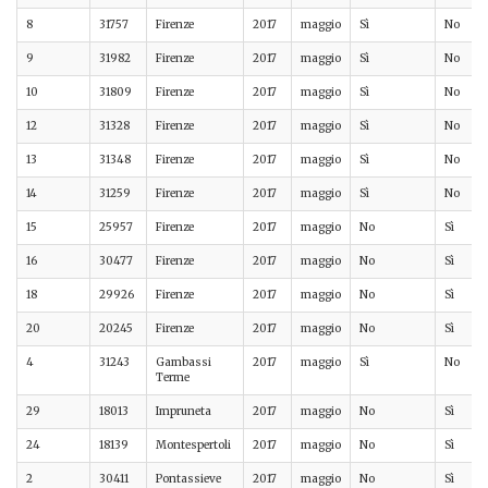
8
31757
Firenze
2017
maggio
Sì
No
9
31982
Firenze
2017
maggio
Sì
No
10
31809
Firenze
2017
maggio
Sì
No
12
31328
Firenze
2017
maggio
Sì
No
13
31348
Firenze
2017
maggio
Sì
No
14
31259
Firenze
2017
maggio
Sì
No
15
25957
Firenze
2017
maggio
No
Sì
16
30477
Firenze
2017
maggio
No
Sì
18
29926
Firenze
2017
maggio
No
Sì
20
20245
Firenze
2017
maggio
No
Sì
4
31243
Gambassi
2017
maggio
Sì
No
Terme
29
18013
Impruneta
2017
maggio
No
Sì
24
18139
Montespertoli
2017
maggio
No
Sì
2
30411
Pontassieve
2017
maggio
No
Sì