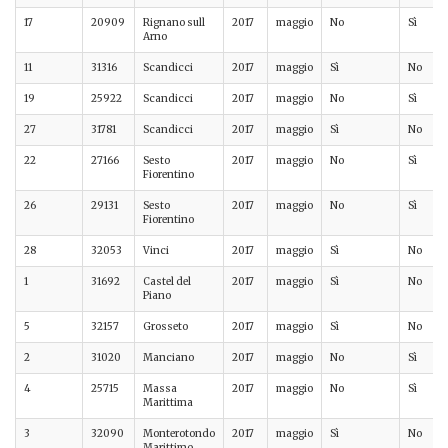
17
20909
Rignano sull
2017
maggio
No
Sì
Arno
11
31316
Scandicci
2017
maggio
Sì
No
19
25922
Scandicci
2017
maggio
No
Sì
27
31781
Scandicci
2017
maggio
Sì
No
22
27166
Sesto
2017
maggio
No
Sì
Fiorentino
26
29131
Sesto
2017
maggio
No
Sì
Fiorentino
28
32053
Vinci
2017
maggio
Sì
No
1
31692
Castel del
2017
maggio
Sì
No
Piano
5
32157
Grosseto
2017
maggio
Sì
No
2
31020
Manciano
2017
maggio
No
Sì
4
25715
Massa
2017
maggio
No
Sì
Marittima
3
32090
Monterotondo
2017
maggio
Sì
No
Marittimo