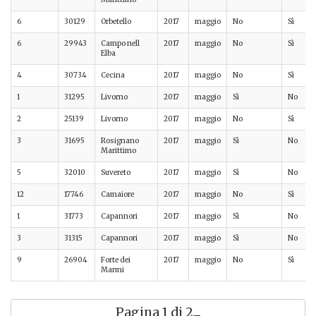
6
30129
Orbetello
2017
maggio
No
Sì
6
29943
Campo nell
2017
maggio
No
Sì
Elba
4
30734
Cecina
2017
maggio
No
Sì
1
31295
Livorno
2017
maggio
Sì
No
2
25139
Livorno
2017
maggio
No
Sì
3
31695
Rosignano
2017
maggio
Sì
No
Marittimo
5
32010
Suvereto
2017
maggio
Sì
No
12
17746
Camaiore
2017
maggio
No
Sì
1
31773
Capannori
2017
maggio
Sì
No
3
31315
Capannori
2017
maggio
Sì
No
9
26904
Forte dei
2017
maggio
No
Sì
Marmi
Pagina 1 di 2