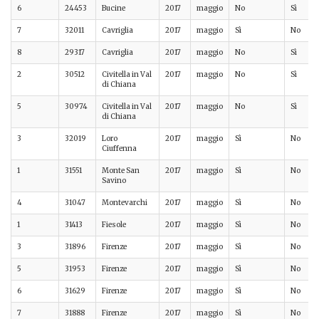
6
24453
Bucine
2017
maggio
No
Sì
7
32011
Cavriglia
2017
maggio
Sì
No
8
29317
Cavriglia
2017
maggio
No
Sì
2
30512
Civitella in Val
2017
maggio
No
Sì
di Chiana
5
30974
Civitella in Val
2017
maggio
No
Sì
di Chiana
3
32019
Loro
2017
maggio
Sì
No
Ciuffenna
1
31551
Monte San
2017
maggio
Sì
No
Savino
4
31047
Montevarchi
2017
maggio
Sì
No
1
31413
Fiesole
2017
maggio
Sì
No
3
31896
Firenze
2017
maggio
Sì
No
5
31953
Firenze
2017
maggio
Sì
No
6
31629
Firenze
2017
maggio
Sì
No
7
31888
Firenze
2017
maggio
Sì
No