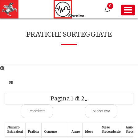
0
PRATICHE SORTEGGIATE
FE
Pagina 1 di 2
Precedente
Successivo
Numero
Mese
Anno
Estrazioni
Pratica
Comune
Anno
Mese
Precendente
Precede