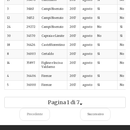
3
36163
Campi Bisenzio
2017
agosto
Sì
No
12
36152
Campi Bisenzio
2017
agosto
Sì
No
24
29272
Campi Bisenzio
2017
agosto
No
Sì
30
34570
Capraia e Limite
2017
agosto
No
Sì
18
36426
Castelfiorentino
2017
agosto
Sì
No
8
36003
Certaldo
2017
agosto
Sì
No
14
35897
Figline e Incisa
2017
agosto
Sì
No
Valdarno
4
36406
Firenze
2017
agosto
Sì
No
5
36000
Firenze
2017
agosto
Sì
No
Pagina 1 di 7
Precedente
Successivo