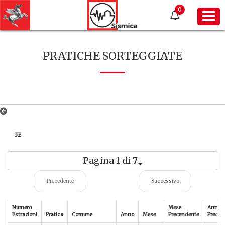
0
PRATICHE SORTEGGIATE
FE
Pagina 1 di 7
Precedente
Successivo
Numero
Mese
Anno
Estrazioni
Pratica
Comune
Anno
Mese
Precendente
Preced