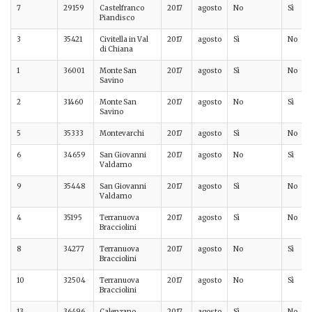
7
29159
Castelfranco
2017
agosto
No
Sì
Piandisco
3
35421
Civitella in Val
2017
agosto
Sì
No
di Chiana
1
36001
Monte San
2017
agosto
Sì
No
Savino
2
31460
Monte San
2017
agosto
No
Sì
Savino
5
35333
Montevarchi
2017
agosto
Sì
No
6
34659
San Giovanni
2017
agosto
No
Sì
Valdarno
9
35448
San Giovanni
2017
agosto
Sì
No
Valdarno
4
35195
Terranuova
2017
agosto
Sì
No
Bracciolini
8
34277
Terranuova
2017
agosto
No
Sì
Bracciolini
10
32504
Terranuova
2017
agosto
No
Sì
Bracciolini
13
36496
Calenzano
2017
agosto
Sì
No