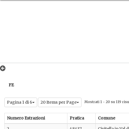
FE
Pagina 1 di 6
20 Items per Page
Mostrati 1 - 20 su 119 risul
Numero Estrazioni
Pratica
Comune
2
48437
Civitella in Val 