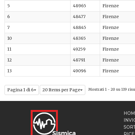
5
48965
Firenze
6
48477
Firenze
7
48845
Firenze
10
48365
Firenze
11
49259
Firenze
12
48791
Firenze
13
49096
Firenze
Pagina 1 di 6
20 Items per Page
Mostrati 1 - 20 su 119 risul
HOM
INVI
SOR
RICE