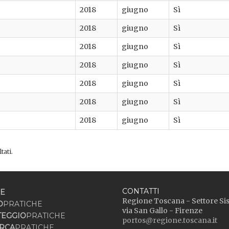
2018
giugno
Sì
2018
giugno
Sì
2018
giugno
Sì
2018
giugno
Sì
2018
giugno
Sì
2018
giugno
Sì
2018
giugno
Sì
tati.
CONTATTI
E
Regione Toscana - Settore Si
O
PRATICHE
via San Gallo - Firenze
TEGGIO
PRATICHE
portos@regione.toscana.it
RCA
PRATICHE