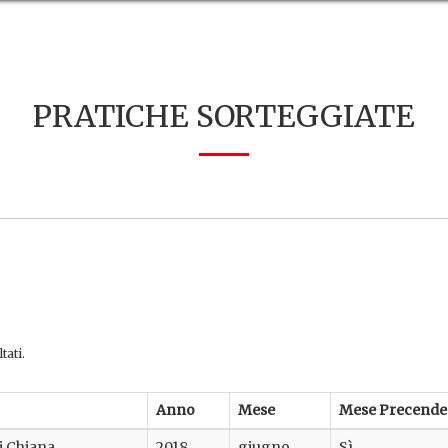
PRATICHE SORTEGGIATE
tati.
Anno
Mese
Mese Precende
di Chiana
2018
giugno
Sì