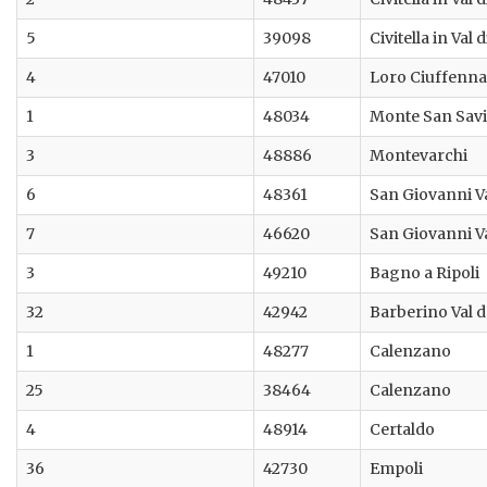
5
39098
Civitella in Val 
4
47010
Loro Ciuffenna
1
48034
Monte San Sav
3
48886
Montevarchi
6
48361
San Giovanni V
7
46620
San Giovanni V
3
49210
Bagno a Ripoli
32
42942
Barberino Val d
1
48277
Calenzano
25
38464
Calenzano
4
48914
Certaldo
36
42730
Empoli