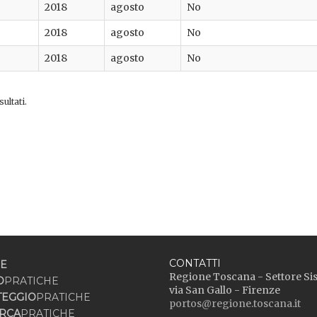
2018
agosto
No
2018
agosto
No
2018
agosto
No
ultati.
CONTATTI
E
Regione Toscana - Settore Si
O
PRATICHE
via San Gallo - Firenze
TEGGIO
PRATICHE
portos@regione.toscana.it
RCA
PRATICHE