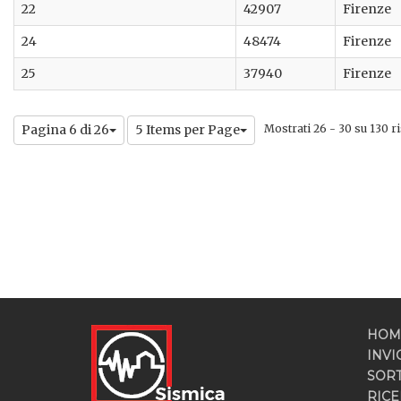
22
42907
Firenze
24
48474
Firenze
25
37940
Firenze
Pagina 6 di 26
5 Items per Page
Mostrati 26 - 30 su 130 ris
HOM
INVI
SOR
RICE