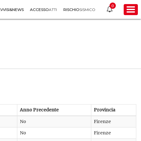
0
VVISI&NEWS
ACCESSO
ATTI
RISCHIO
SISMICO
Anno Precedente
Provincia
No
Firenze
No
Firenze