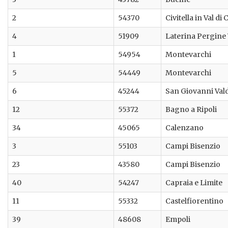
2
54370
Civitella in Val di
4
51909
Laterina Pergine
1
54954
Montevarchi
5
54449
Montevarchi
6
45244
San Giovanni Val
12
55372
Bagno a Ripoli
34
45065
Calenzano
3
55103
Campi Bisenzio
23
43580
Campi Bisenzio
40
54247
Capraia e Limite
11
55332
Castelfiorentino
39
48608
Empoli