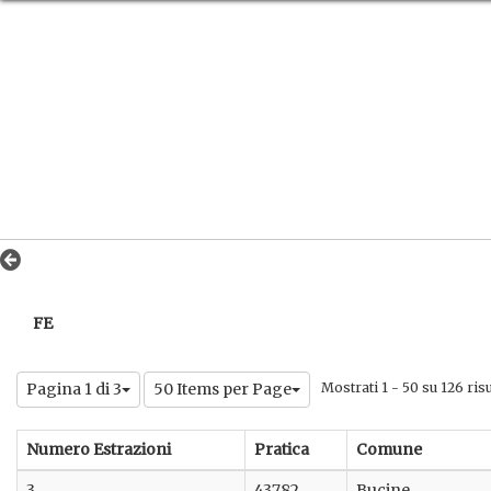
FE
Pagina 1 di 3
50 Items per Page
Mostrati 1 - 50 su 126 risul
Numero Estrazioni
Pratica
Comune
3
43782
Bucine