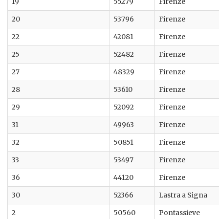
19
55279
Firenze
20
53796
Firenze
22
42081
Firenze
25
52482
Firenze
27
48329
Firenze
28
53610
Firenze
29
52092
Firenze
31
49963
Firenze
32
50851
Firenze
33
53497
Firenze
36
44120
Firenze
30
52366
Lastra a Signa
2
50560
Pontassieve