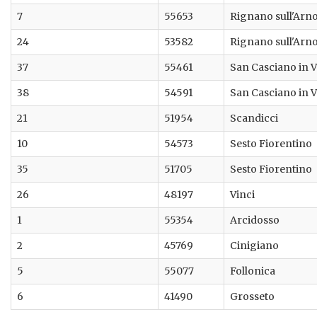
7
55653
Rignano sull'Arn
24
53582
Rignano sull'Arn
37
55461
San Casciano in V
38
54591
San Casciano in V
21
51954
Scandicci
10
54573
Sesto Fiorentino
35
51705
Sesto Fiorentino
26
48197
Vinci
1
55354
Arcidosso
2
45769
Cinigiano
5
55077
Follonica
6
41490
Grosseto