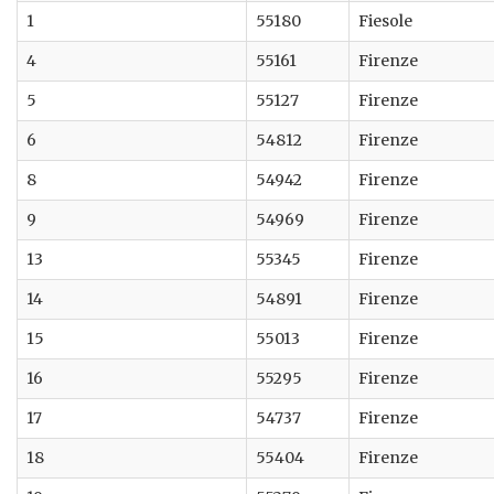
1
55180
Fiesole
4
55161
Firenze
5
55127
Firenze
6
54812
Firenze
8
54942
Firenze
9
54969
Firenze
13
55345
Firenze
14
54891
Firenze
15
55013
Firenze
16
55295
Firenze
17
54737
Firenze
18
55404
Firenze