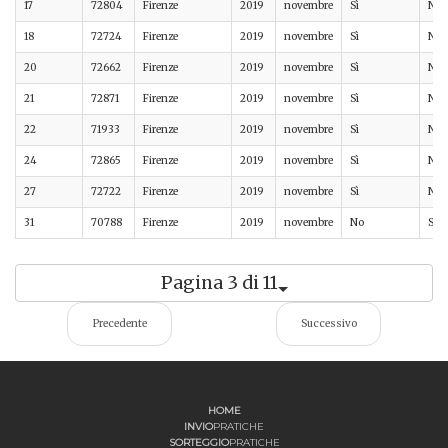
17
72804
Firenze
2019
novembre
Sì
No
18
72724
Firenze
2019
novembre
Sì
No
20
72662
Firenze
2019
novembre
Sì
No
21
72871
Firenze
2019
novembre
Sì
No
22
71933
Firenze
2019
novembre
Sì
No
24
72865
Firenze
2019
novembre
Sì
No
27
72722
Firenze
2019
novembre
Sì
No
31
70788
Firenze
2019
novembre
No
Sì
Pagina 3 di 11
Precedente
Successivo
HOME
INVIO
PRATICHE
SORTEGGIO
PRATICHE