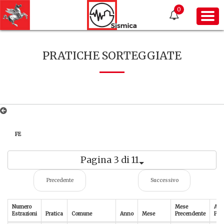
0
PRATICHE SORTEGGIATE
FE
Pagina 3 di 11
Precedente
Successivo
Numero
Mese
An
Estrazioni
Pratica
Comune
Anno
Mese
Precendente
Pre