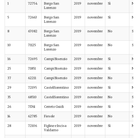
1
72754
Borgo San
2019
novembre
Sì
No
Lorenzo
5
72663
Borgo San
2019
novembre
Sì
No
Lorenzo
8
67082
Borgo San
2019
novembre
No
Sì
Lorenzo
10
71125
Borgo San
2019
novembre
No
Sì
Lorenzo
16
72695
Campi Bisenzio
2019
novembre
Sì
No
25
71851
Campi Bisenzio
2019
novembre
Sì
No
37
62211
Campi Bisenzio
2019
novembre
No
Sì
29
72195
Castelfiorentino
2019
novembre
Sì
No
35
68510
Castelfiorentino
2019
novembre
No
Sì
26
71761
Cerreto Guidi
2019
novembre
Sì
No
14
62785
Fiesole
2019
novembre
No
Sì
28
72106
Figline e Incisa
2019
novembre
Sì
No
Valdarno