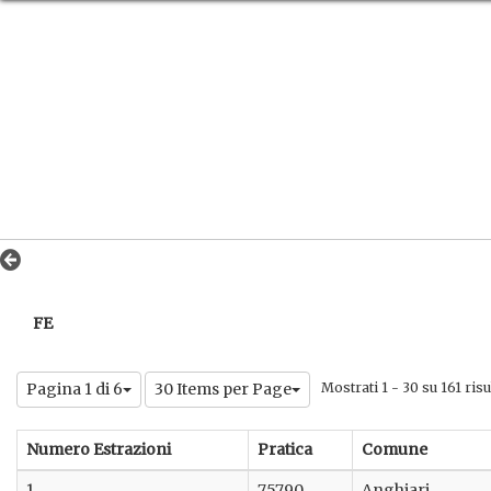
FE
Pagina 1 di 6
30 Items per Page
Mostrati 1 - 30 su 161 risul
Numero Estrazioni
Pratica
Comune
1
75790
Anghiari