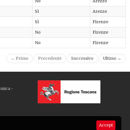
No
Arezzo
Sì
Arezzo
Sì
Firenze
No
Firenze
No
Firenze
← Primo
Precedente
Successivo
Ultimo →
smica -
Accept