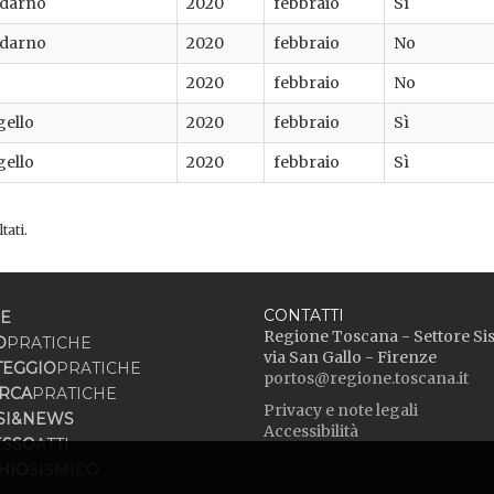
ldarno
2020
febbraio
Sì
ldarno
2020
febbraio
No
2020
febbraio
No
gello
2020
febbraio
Sì
gello
2020
febbraio
Sì
tati.
CONTATTI
E
Regione Toscana - Settore Si
O
PRATICHE
via San Gallo - Firenze
TEGGIO
PRATICHE
portos@regione.toscana.it
RCA
PRATICHE
Privacy e note legali
SI&NEWS
Accessibilità
ESSO
ATTI
HIO
SISMICO