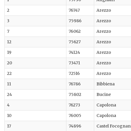
2
76747
Arezzo
3
75986
Arezzo
7
76062
Arezzo
12
75627
Arezzo
19
74124
Arezzo
20
73471
Arezzo
22
72516
Arezzo
11
76786
Bibbiena
24
75802
Bucine
4
76273
Capolona
10
76005
Capolona
17
74896
Castel Focogna