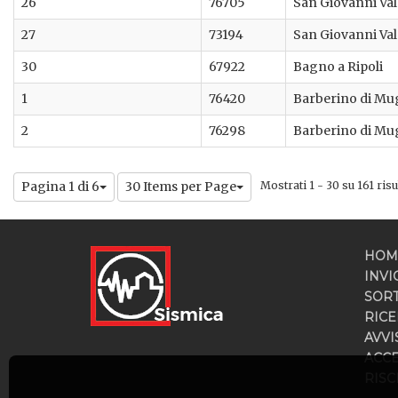
26
76705
San Giovanni Va
27
73194
San Giovanni Va
30
67922
Bagno a Ripoli
1
76420
Barberino di Mu
2
76298
Barberino di Mu
Pagina 1 di 6
30 Items per Page
Mostrati 1 - 30 su 161 risul
HOM
INVI
SOR
RICE
AVVI
ACC
RISC