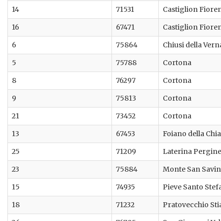
14
71531
Castiglion Fiore
16
67471
Castiglion Fiore
6
75864
Chiusi della Vern
5
75788
Cortona
8
76297
Cortona
9
75813
Cortona
21
73452
Cortona
13
67453
Foiano della Chi
25
71209
Laterina Pergin
23
75884
Monte San Savi
15
74935
Pieve Santo Stef
18
71232
Pratovecchio Sti