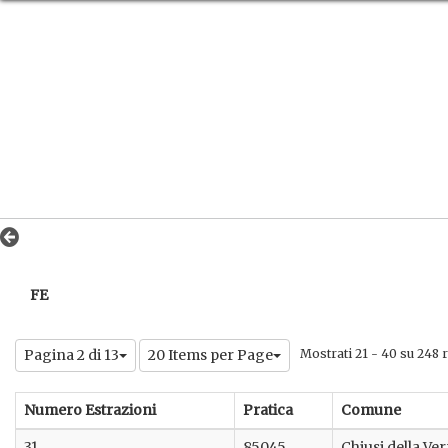
FE
Pagina 2 di 13
20 Items per Page
Mostrati 21 - 40 su 248 ri
Numero Estrazioni
Pratica
Comune
31
85045
Chiusi della Ve