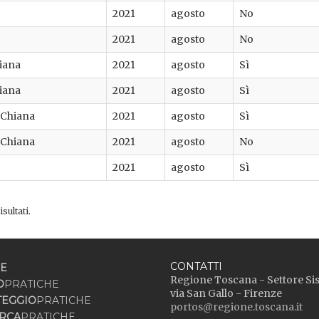
2021
agosto
No
2021
agosto
No
hiana
2021
agosto
Sì
hiana
2021
agosto
Sì
 Chiana
2021
agosto
Sì
 Chiana
2021
agosto
No
2021
agosto
Sì
sultati.
CONTATTI
E
Regione Toscana - Settore Si
O
PRATICHE
via San Gallo - Firenze
TEGGIO
PRATICHE
portos@regione.toscana.it
RCA
PRATICHE