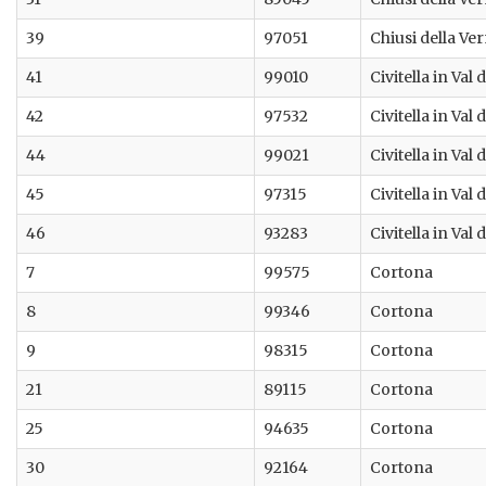
39
97051
Chiusi della Ve
41
99010
Civitella in Val 
42
97532
Civitella in Val 
44
99021
Civitella in Val 
45
97315
Civitella in Val 
46
93283
Civitella in Val 
7
99575
Cortona
8
99346
Cortona
9
98315
Cortona
21
89115
Cortona
25
94635
Cortona
30
92164
Cortona