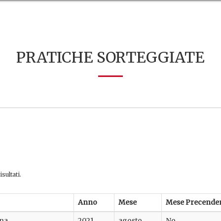
PRATICHE SORTEGGIATE
sultati.
Anno
Mese
Mese Precende
rna
2021
agosto
No