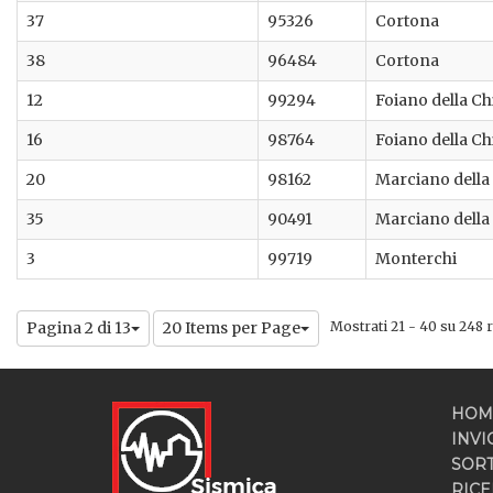
37
95326
Cortona
38
96484
Cortona
12
99294
Foiano della C
16
98764
Foiano della C
20
98162
Marciano della
35
90491
Marciano della
3
99719
Monterchi
Pagina 2 di 13
20 Items per Page
Mostrati 21 - 40 su 248 ri
HOM
INVI
SOR
RICE