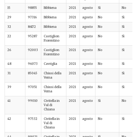
15
98855
Bibbiena
2021
agosto
Sì
No
29
97316
Bibbiena
2021
agosto
No
Sì
32
86172
Bibbiena
2021
agosto
No
Sì
22
95287
Castiglion
2021
agosto
No
Sì
Fiorentino
26
92003
Castiglion
2021
agosto
No
Sì
Fiorentino
48
96073
Cavriglia
2021
agosto
No
Sì
31
85045
Chiusi della
2021
agosto
No
Sì
Verna
39
97051
Chiusi della
2021
agosto
No
Sì
Verna
41
99010
Civitella in
2021
agosto
Sì
No
Val di
Chiana
42
97532
Civitella in
2021
agosto
No
Sì
Val di
Chiana
44
99021
Civitella in
2021
agosto
Sì
No