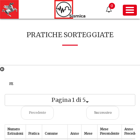
0
PRATICHE SORTEGGIATE
FE
Pagina 1 di 5
Precedente
Successivo
Numero
Mese
Anno
Estrazioni
Pratica
Comune
Anno
Mese
Precendente
Precedent