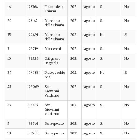
16
98764
Foiano della
2021
agosto
Sì
No
Chiana
20
98162
Marciano
2021
agosto
Sì
No
della Chiana
35
90491
Marciano
2021
agosto
No
Sì
della Chiana
3
99719
Monterchi
2021
agosto
Sì
No
10
98520
Ortignano
2021
agosto
Sì
No
Raggiolo
34
94988
Pratovecchio
2021
agosto
No
Sì
Stia
43
99069
San
2021
agosto
Sì
No
Giovanni
Valdarno
47
98369
San
2021
agosto
Sì
No
Giovanni
Valdarno
5
99362
Sansepolcro
2021
agosto
Sì
No
18
98708
Sansepolcro
2021
agosto
Sì
No