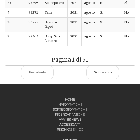
23
96759
Sansepolcro
2021
agosto
No
Sì
4
98272
Talla
2021
agosto
Sì
No
30
99225
Bagno a
2021
agosto
Sì
No
Ripoli
3
99654
Borgo San
2021
agosto
Sì
No
Lorenzo
Pagina 1 di 5
Precedente
Successivo
HOME
INVIO
PRATICHE
SORTEGGIO
PRATICHE
RICERCA
PRATICHE
AVVISI&NEWS
ACCESSO
ATTI
RISCHIO
SISMICO