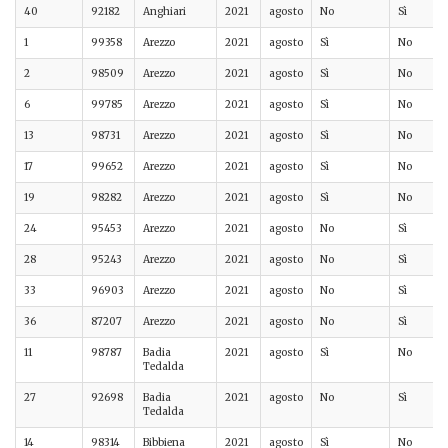
40
92182
Anghiari
2021
agosto
No
Sì
1
99358
Arezzo
2021
agosto
Sì
No
2
98509
Arezzo
2021
agosto
Sì
No
6
99785
Arezzo
2021
agosto
Sì
No
13
98731
Arezzo
2021
agosto
Sì
No
17
99652
Arezzo
2021
agosto
Sì
No
19
98282
Arezzo
2021
agosto
Sì
No
24
95453
Arezzo
2021
agosto
No
Sì
28
95243
Arezzo
2021
agosto
No
Sì
33
96903
Arezzo
2021
agosto
No
Sì
36
87207
Arezzo
2021
agosto
No
Sì
11
98787
Badia
2021
agosto
Sì
No
Tedalda
27
92698
Badia
2021
agosto
No
Sì
Tedalda
14
98314
Bibbiena
2021
agosto
Sì
No