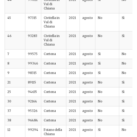
Val di
Chiana
45
97315
Civitella in
2021
agosto
No
Sì
Val di
Chiana
46
93283
Civitella in
2021
agosto
No
Sì
Val di
Chiana
7
99575
Cortona
2021
agosto
Sì
No
8
99346
Cortona
2021
agosto
Sì
No
9
98315
Cortona
2021
agosto
Sì
No
21
89115
Cortona
2021
agosto
No
Sì
25
94635
Cortona
2021
agosto
No
Sì
30
92164
Cortona
2021
agosto
No
Sì
37
95326
Cortona
2021
agosto
No
Sì
38
96484
Cortona
2021
agosto
No
Sì
12
99294
Foiano della
2021
agosto
Sì
No
Chiana