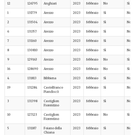
12
126795
Anghiari
2023
febbraio
No
Sì
1
131779
Arezzo
2023
febbraio
Sì
No
2
131504
Arezzo
2023
febbraio
Sì
No
6
131357
Arezzo
2023
febbraio
Sì
No
7
131160
Arezzo
2023
febbraio
Sì
No
8
130810
Arezzo
2023
febbraio
Sì
No
9
129163
Arezzo
2023
febbraio
No
Sì
16
128690
Arezzo
2023
febbraio
No
Sì
4
131813
Bibbiena
2023
febbraio
Sì
No
19
131284
Castelfranco
2023
febbraio
Sì
No
Piandiscò
3
131398
Castiglion
2023
febbraio
Sì
No
Fiorentino
10
127123
Castiglion
2023
febbraio
No
Sì
Fiorentino
5
131187
Foiano della
2023
febbraio
Sì
No
Chiana