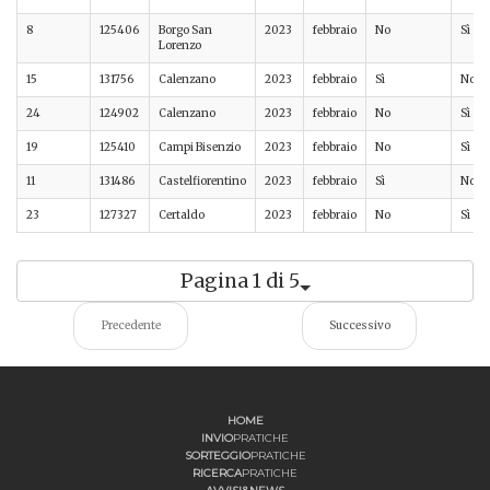
8
125406
Borgo San
2023
febbraio
No
Sì
Lorenzo
15
131756
Calenzano
2023
febbraio
Sì
No
24
124902
Calenzano
2023
febbraio
No
Sì
19
125410
Campi Bisenzio
2023
febbraio
No
Sì
11
131486
Castelfiorentino
2023
febbraio
Sì
No
23
127327
Certaldo
2023
febbraio
No
Sì
Pagina 1 di 5
Precedente
Successivo
HOME
INVIO
PRATICHE
SORTEGGIO
PRATICHE
RICERCA
PRATICHE