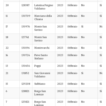
20
128387
Laterina Pergine
2023
febbraio
No
Sì
Valdarno
11
130709
Marciano della
2023
febbraio
No
Sì
Chiana
17
130976
Monte San
2023
febbraio
Sì
No
Savino
18
127741
Monte San
2023
febbraio
No
Sì
Savino
22
130196
Montevarchi
2023
febbraio
No
Sì
14
130724
Pieve Santo
2023
febbraio
No
Sì
Stefano
13
130656
Poppi
2023
febbraio
No
Sì
21
131852
San Giovanni
2023
febbraio
Sì
No
Valdarno
15
129208
Subbiano
2023
febbraio
No
Sì
6
128821
Borgo San
2023
febbraio
No
Sì
Lorenzo
7
125821
Borgo San
2023
febbraio
No
Sì
Lorenzo