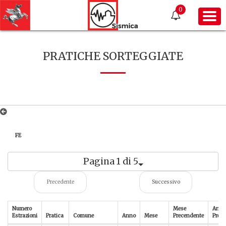
0
PRATICHE SORTEGGIATE
FE
Pagina 1 di 5
Precedente
Successivo
Numero
Mese
Anno
Estrazioni
Pratica
Comune
Anno
Mese
Precendente
Prece