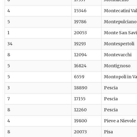
4
15346
Montecatini Val
5
19786
Montepulciano
1
20053
Monte San Sav
34
19293
Montespertoli
8
12094
Montevarchi
5
16824
Montignoso
5
6559
Montopoli in Va
3
18890
Pescia
7
17155
Pescia
8
12260
Pescia
4
19800
Pieve a Nievole
8
20073
Pisa