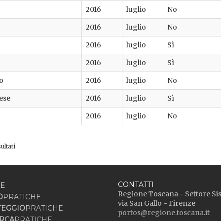
2016
luglio
No
2016
luglio
No
2016
luglio
Sì
2016
luglio
Sì
o
2016
luglio
No
ese
2016
luglio
Sì
2016
luglio
No
ultati.
CONTATTI
E
Regione Toscana - Settore Si
O
PRATICHE
via San Gallo - Firenze
TEGGIO
PRATICHE
portos@regione.toscana.it
RCA
PRATICHE