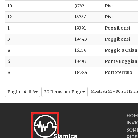
10
9762
Pisa
12
14244
Pisa
1
19391
Poggibonsi
3
19443
Poggibonsi
8
16159
Poggio a Caian
6
19493
Ponte Buggian
8
18584
Portoferraio
Pagina 4 di 6
20 Items per Page
Mostrati 61 - 80 su 112 ris
HOM
INVI
SOR
RICE