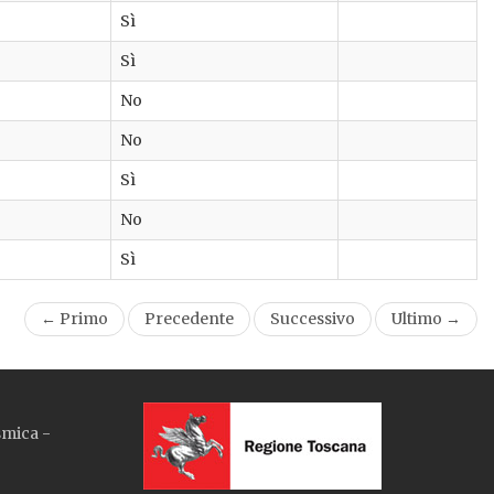
Sì
Sì
No
No
Sì
No
Sì
← Primo
Precedente
Successivo
Ultimo →
smica -