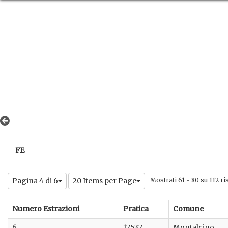
FE
Pagina 4 di 6
20 Items per Page
Mostrati 61 - 80 su 112 ris
Numero Estrazioni
Pratica
Comune
6
17537
Montalcino