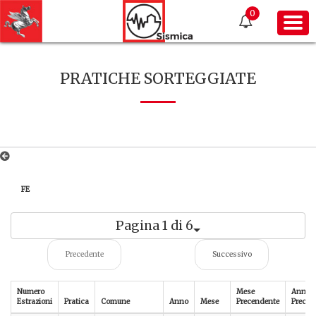
0
PRATICHE SORTEGGIATE
FE
Pagina 1 di 6
Precedente
Successivo
Numero
Mese
Anno
Estrazioni
Pratica
Comune
Anno
Mese
Precendente
Preced