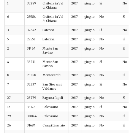
1
33289
Civitella in Val
2017
giugno
Sì
No
di Chiana
6
23584
Civitella in Val
2017
giugno
No
Sì
di Chiana
3
32642
Laterina
2017
giugno
Sì
No
5
22551
Laterina
2017
giugno
No
Sì
2
31464
Monte San
2017
giugno
No
Sì
Savino
4
33231
Monte San
2017
giugno
Sì
No
Savino
8
25388
Montevarchi
2017
giugno
No
Sì
7
32337
San Giovanni
2017
giugno
Sì
No
Valdarno
27
23779
Bagno a Ripoli
2017
giugno
No
Sì
12
33126
Calenzano
2017
giugno
Sì
No
29
30046
Calenzano
2017
giugno
No
Sì
26
31684
Campi Bisenzio
2017
giugno
No
Sì