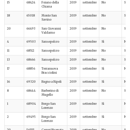
15
68424
Foiano della
2019
settembre
No
Sì
Chiana
18
65018
Monte San
2019
settembre
No
Sì
Savino
20
66493
San Giovanni
2019
settembre
No
Sì
Valdarno
4
69503
Sansepolcro
2019
settembre
Sì
No
11
68512
Sansepolcro
2019
settembre
No
Sì
13
68666
Sansepolcro
2019
settembre
No
Sì
17
68856
Terranuova
2019
settembre
Sì
No
Bracciolini
16
69320
Bagno a Ripoli
2019
settembre
Sì
No
8
68644
Barberino di
2019
settembre
No
Sì
Mugello
1
68904
Borgo San
2019
settembre
Sì
No
Lorenzo
2
69495
Borgo San
2019
settembre
Sì
No
Lorenzo
20
56555
Campi Bisenzio
2019
settembre
No
Sì