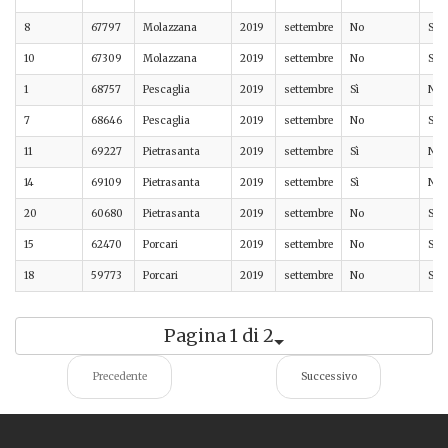
8
67797
Molazzana
2019
settembre
No
Sì
10
67309
Molazzana
2019
settembre
No
Sì
1
68757
Pescaglia
2019
settembre
Sì
No
7
68646
Pescaglia
2019
settembre
No
Sì
11
69227
Pietrasanta
2019
settembre
Sì
No
14
69109
Pietrasanta
2019
settembre
Sì
No
20
60680
Pietrasanta
2019
settembre
No
Sì
15
62470
Porcari
2019
settembre
No
Sì
18
59773
Porcari
2019
settembre
No
Sì
Pagina 1 di 2
Precedente
Successivo