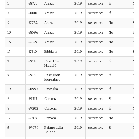
1
68775
Arezzo
2019
settembre
Sì
No
3
68818
Arezzo
2019
settembre
Sì
No
9
67724
Arezzo
2019
settembre
No
Sì
10
68596
Arezzo
2019
settembre
No
Sì
16
67669
Arezzo
2019
settembre
No
Sì
14
67310
Bibbiena
2019
settembre
No
Sì
2
69120
Castel San
2019
settembre
Sì
No
Niccolò
7
69095
Castiglion
2019
settembre
Sì
No
Fiorentino
19
68993
Cavriglia
2019
settembre
Sì
No
6
69313
Cortona
2019
settembre
Sì
No
8
69202
Cortona
2019
settembre
Sì
No
12
67887
Cortona
2019
settembre
No
Sì
5
69079
Foiano della
2019
settembre
Sì
No
Chiana