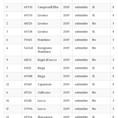
5
69330
Campo nell'Elba
2019
settembre
Sì
No
1
69530
Livorno
2019
settembre
Sì
No
2
68320
Livorno
2019
settembre
No
Sì
3
69338
Livorno
2019
settembre
Sì
No
6
59601
Piombino
2019
settembre
No
Sì
4
54048
Rosignano
2019
settembre
No
Sì
Marittimo
9
68231
Bagni di Lucca
2019
settembre
No
Sì
3
69121
Barga
2019
settembre
Sì
No
5
69588
Barga
2019
settembre
Sì
No
12
69667
Capannori
2019
settembre
Sì
No
6
67526
Gallicano
2019
settembre
No
Sì
16
65218
Lucca
2019
settembre
No
Sì
17
57994
Lucca
2019
settembre
No
Sì
13
69334
Massarosa
2019
settembre
Sì
No