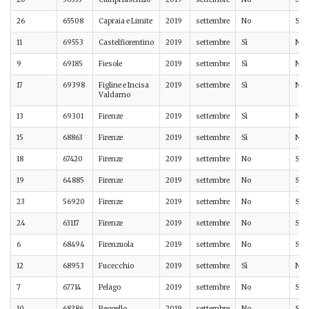
26
65508
Capraia e Limite
2019
settembre
No
Sì
11
69553
Castelfiorentino
2019
settembre
Sì
No
9
69185
Fiesole
2019
settembre
Sì
No
17
69398
Figline e Incisa
2019
settembre
Sì
No
Valdarno
13
69301
Firenze
2019
settembre
Sì
No
15
68863
Firenze
2019
settembre
Sì
No
18
67420
Firenze
2019
settembre
No
Sì
19
64885
Firenze
2019
settembre
No
Sì
23
56920
Firenze
2019
settembre
No
Sì
24
63117
Firenze
2019
settembre
No
Sì
6
68494
Firenzuola
2019
settembre
No
Sì
12
68953
Fucecchio
2019
settembre
Sì
No
7
67714
Pelago
2019
settembre
No
Sì
10
68386
Reggello
2019
settembre
No
Sì