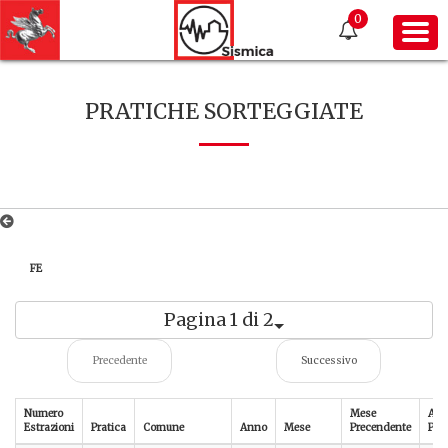
0
PRATICHE SORTEGGIATE
FE
Pagina 1 di 2
Precedente
Successivo
Numero
Mese
An
Estrazioni
Pratica
Comune
Anno
Mese
Precendente
Pre