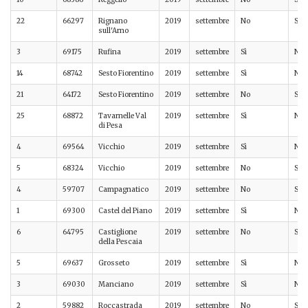
22
66297
Rignano
2019
settembre
No
Sì
sull'Arno
3
69175
Rufina
2019
settembre
Sì
No
14
68742
Sesto Fiorentino
2019
settembre
Sì
No
21
64172
Sesto Fiorentino
2019
settembre
No
Sì
25
68872
Tavarnelle Val
2019
settembre
Sì
No
di Pesa
4
69564
Vicchio
2019
settembre
Sì
No
5
68324
Vicchio
2019
settembre
No
Sì
4
59707
Campagnatico
2019
settembre
No
Sì
1
69300
Castel del Piano
2019
settembre
Sì
No
6
64795
Castiglione
2019
settembre
No
Sì
della Pescaia
5
69637
Grosseto
2019
settembre
Sì
No
3
69030
Manciano
2019
settembre
Sì
No
2
59882
Roccastrada
2019
settembre
No
Sì